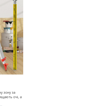
чу зону за
хищають очі, а