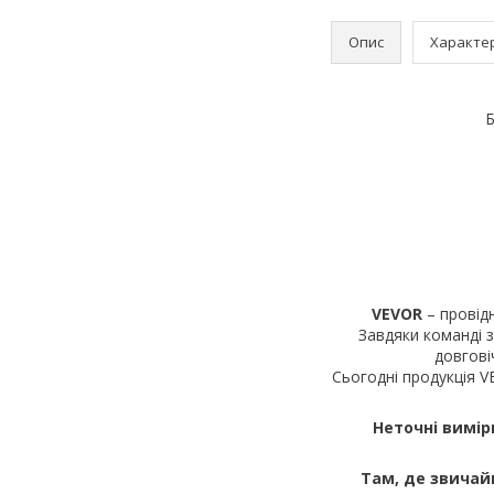
Опис
Характе
Б
VEVOR
– провідн
Завдяки команді з
довгові
Сьогодні продукція VE
Неточні вимір
Там, де звичай