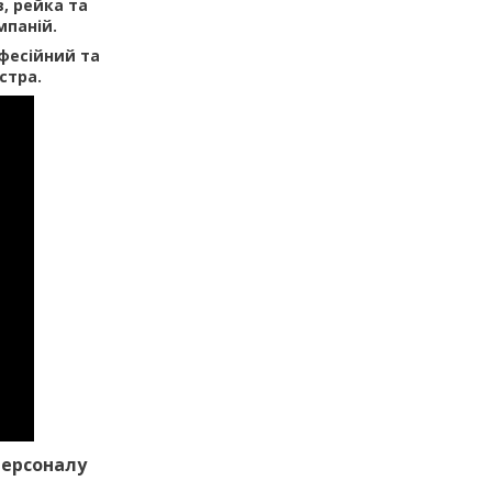
в, рейка та
мпаній.
офесійний та
стра.
персоналу