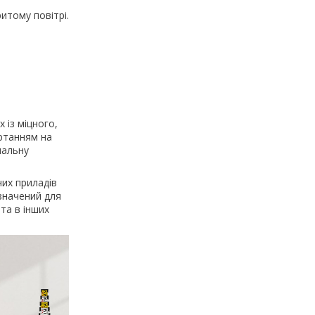
итому повітрі.
х із міцного,
ертанням на
мальну
их приладів
изначений для
та в інших