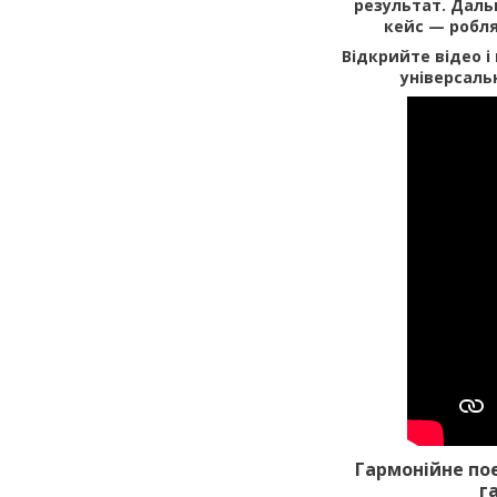
результат. Дальн
кейс — робля
Відкрийте відео і
універсаль
Гармонійне по
г