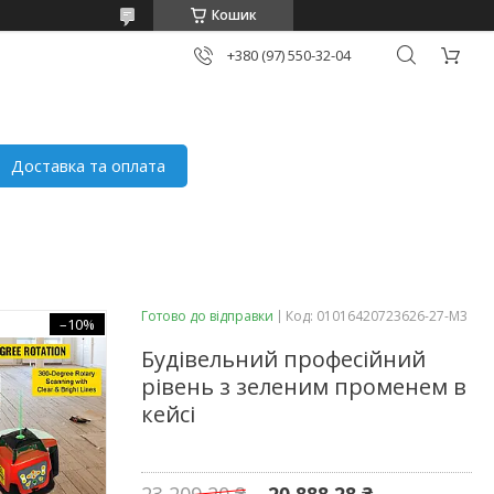
Кошик
+380 (97) 550-32-04
Доставка та оплата
Готово до відправки
Код:
01016420723626-27-M3
–10%
Будівельний професійний
рівень з зеленим променем в
кейсі
23 209,20 ₴
20 888,28 ₴