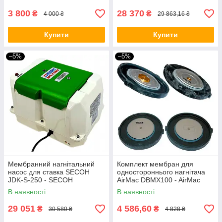
3 800
28 370
₴
₴
4 000 ₴
29 863,16 ₴
Купити
Купити
–5%
–5%
Мембранний нагнітальний
Комплект мембран для
насос для ставка SECOH
одностороннього нагнітача
JDK-S-250 - SECOH
AirMac DBMX100 - AirMac
В наявності
В наявності
29 051
4 586,60
₴
₴
30 580 ₴
4 828 ₴