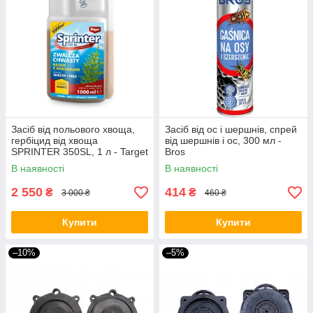
Засіб від польового хвоща,
Засіб від ос і шершнів, спрей
гербіцид від хвоща
від шершнів і ос, 300 мл -
SPRINTER 350SL, 1 л - Target
Bros
В наявності
В наявності
2 550
414
₴
₴
3 000 ₴
460 ₴
Купити
Купити
–10%
–5%