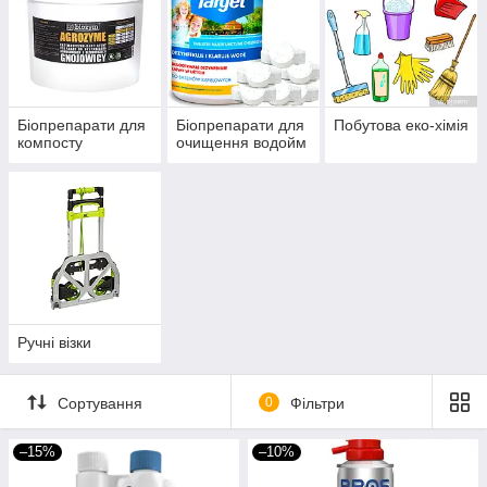
Біопрепарати для
Біопрепарати для
Побутова еко-хімія
компосту
очищення водойм
Ручні візки
Сортування
0
Фільтри
–15%
–10%