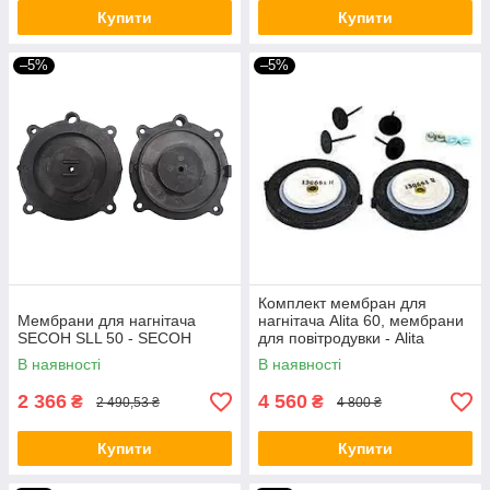
Купити
Купити
–5%
–5%
Комплект мембран для
Мембрани для нагнітача
нагнітача Alita 60, мембрани
SECOH SLL 50 - SECOH
для повітродувки - Alita
В наявності
В наявності
2 366
4 560
₴
₴
2 490,53 ₴
4 800 ₴
Купити
Купити