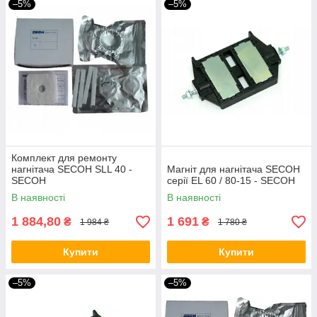
–5%
–5%
Комплект для ремонту
нагнітача SECOH SLL 40 -
Магніт для нагнітача SECOH
SECOH
серії EL 60 / 80-15 - SECOH
В наявності
В наявності
1 884,80
1 691
₴
₴
1 984 ₴
1 780 ₴
Купити
Купити
–5%
–5%