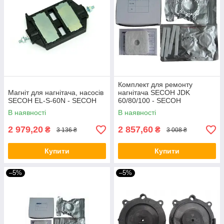
Комплект для ремонту
Магніт для нагнітача, насосів
нагнітача SECOH JDK
SECOH EL-S-60N - SECOH
60/80/100 - SECOH
В наявності
В наявності
2 979,20
2 857,60
₴
₴
3 136 ₴
3 008 ₴
Купити
Купити
–5%
–5%