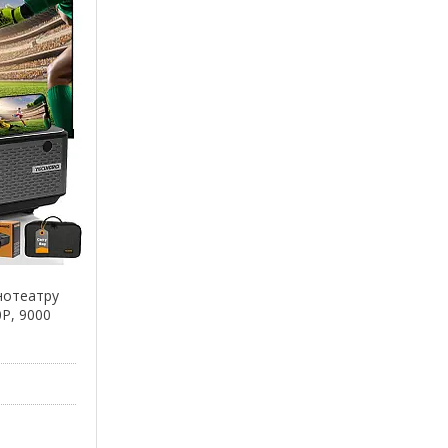
нотеатру
0P, 9000