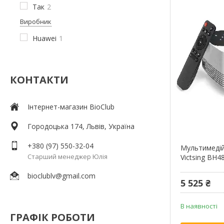
Так
2
Виробник
Huawei
1
КОНТАКТИ
Інтернет-магазин BioClub
Городоцька 174, Львів, Україна
+380 (97) 550-32-04
Мультимедій
Старший менеджер Юлія
Victsing BH4
bioclublv@gmail.com
5 525 ₴
В наявності
ГРАФІК РОБОТИ