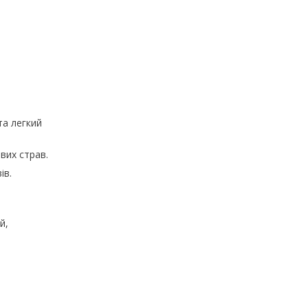
та легкий
вих страв.
ів.
й,