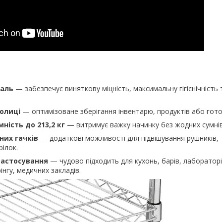
таль
— забезпечує виняткову міцність, максимальну гігієнічн‍ість 
полиці
— оптимізоване зберігання інвентарю, продуктів або гото
ність до 213,2 кг
— витримує важку начинку без жодних сумнів
них гачків
— додаткові можливості для підвішування рушників,
рілок.
застосування
— чудово підходить для кухонь, барів, лабораторі
інгу, медичних закладів.