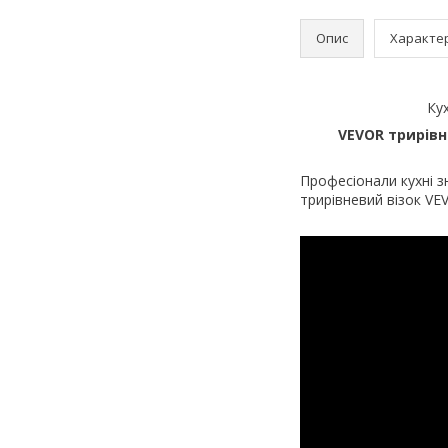
Опис
Характе
Ку
VEVOR трирівне
Професіонали кухні з
трирівневий візок VE