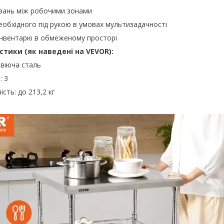
вань між робочими зонами
еобхідного під рукою в умовах мультизадачності
інвентарю в обмеженому просторі
стики (як наведені на VEVOR):
віюча сталь
: 3
сть: до 213,2 кг