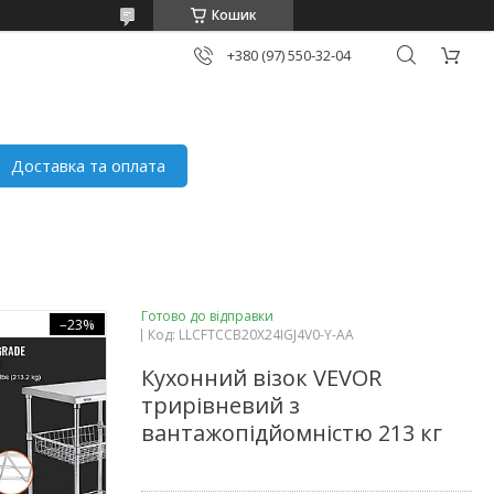
Кошик
+380 (97) 550-32-04
Доставка та оплата
Готово до відправки
–23%
Код:
LLCFTCCB20X24IGJ4V0-Y-AA
Кухонний візок VEVOR
трирівневий з
вантажопідйомністю 213 кг