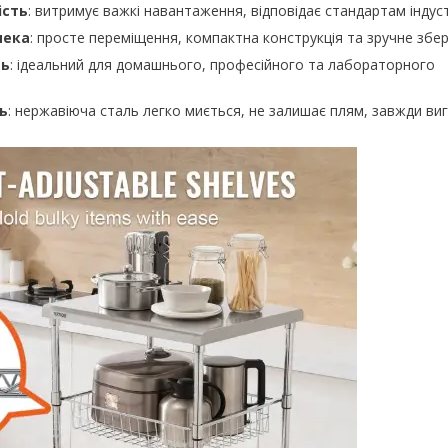
ість
: витримує важкі навантаження, в⁣ідповідає стандартам індуст
пека
: просте переміщення, компактна к​онструкція та зручне збер
ть
: ідеальний для домашнього, професійного та лабораторного
ь
: нержавіюча сталь легко миється, не залишає плям, завжди ви