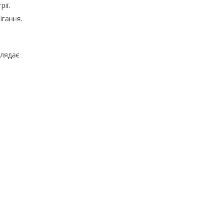
рії.
ігання.
глядає