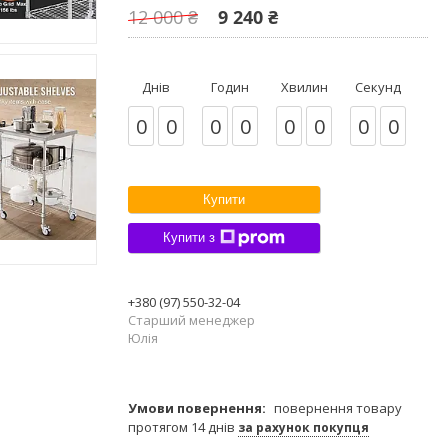
12 000 ₴
9 240 ₴
Днів
Годин
Хвилин
Секунд
0
0
0
0
0
0
0
0
Купити
Купити з
+380 (97) 550-32-04
Старший менеджер
Юлія
повернення товару
протягом 14 днів
за рахунок покупця