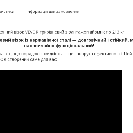
ристики
Інформація для замовлення
хонний візок VEVOR трирівневий з вантажопідйомністю 213 кг
вий візок із нержавіючої сталі — довговічний і стійкий, м
надзвичайно функціональний!
нають, що порядок і швидкість — це​ запорука ефективності. Цей
VOR створений саме для вас: