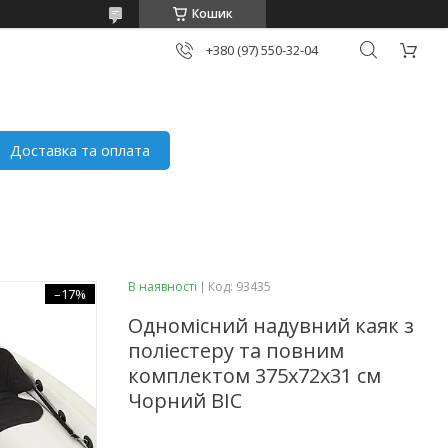
Кошик
+380 (97) 550-32-04
Доставка та оплата
В наявності
Код:
93435
–17%
Одномісний надувний каяк з
поліестеру та повним
комплектом 375x72x31 см
Чорний BIC