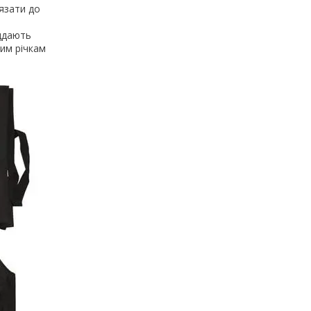
язати до
іддають
им річкам