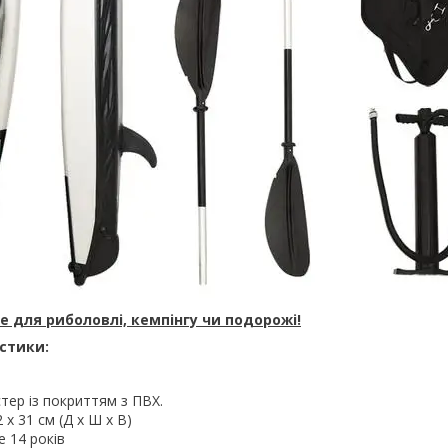
де для риболовлі, кемпінгу чи подорожі!
стики:
стер із покриттям з ПВХ.
 х 31 см (Д х Ш х В)
е 14 років