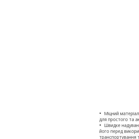
Міцний матеріал
для простого та а
Швидке надуванн
його перед викори
транспортування т