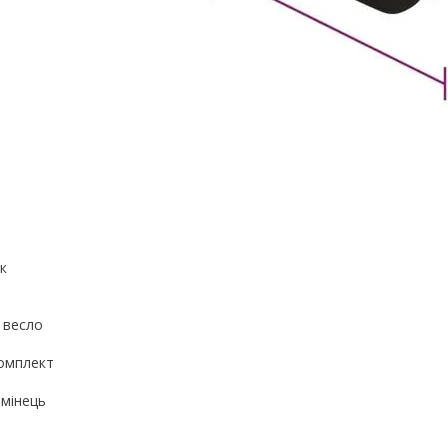
к
 весло
комплект
емінець