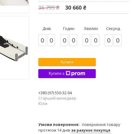
36 795 ₴
30 660 ₴
Днів
Годин
Хвилин
Секунд
0
0
0
0
0
0
0
0
Купити
Купити з
+380 (97) 550-32-04
Старший менеджер
Юлія
повернення товару
протягом 14 днів
за рахунок покупця