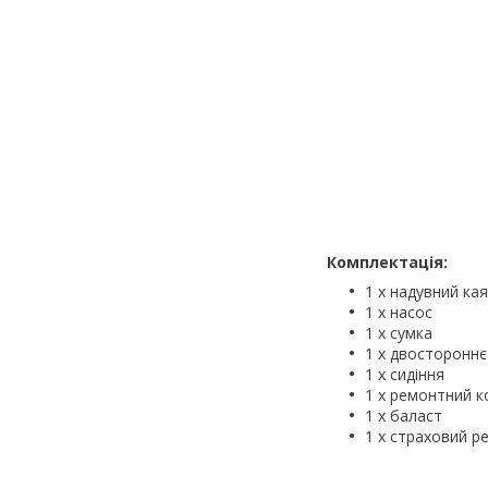
Комплектація:
1 х надувний кая
1 х насос
1 х сумка
1 х двостороннє
1 х сидіння
1 х ремонтний 
1 х баласт
1 х страховий р