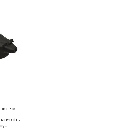
окриттям
 наповніть
гшує