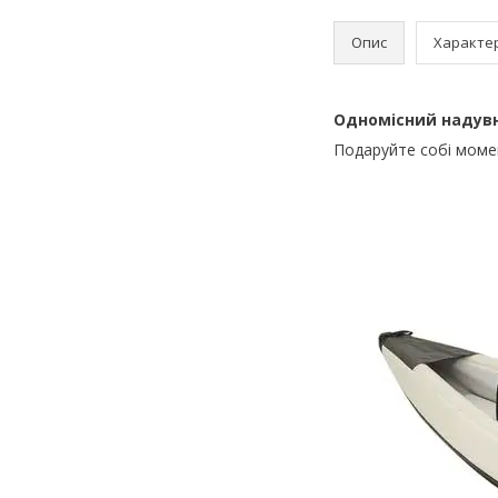
Опис
Характе
Одномісний надувн
Подаруйте собі момен