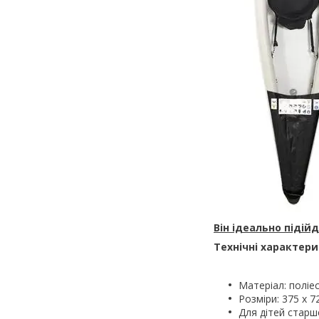
Він ідеально підій
Технічні характери
Матеріал: поліе
Розміри: 375 х 72
Для дітей старш