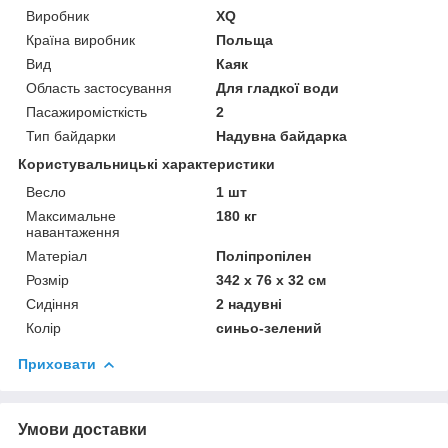
Виробник
XQ
Країна виробник
Польща
Вид
Каяк
Область застосування
Для гладкої води
Пасажиромісткість
2
Тип байдарки
Надувна байдарка
Користувальницькі характеристики
Весло
1 шт
Максимальне
180 кг
навантаження
Матеріал
Поліпропілен
Розмір
342 х 76 х 32 см
Сидіння
2 надувні
Колір
синьо-зелений
Приховати
Умови доставки