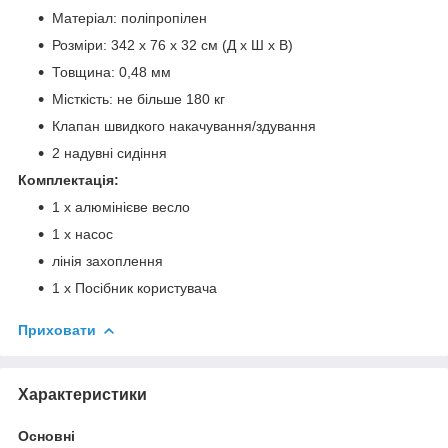
Матеріал: поліпропілен
Розміри: 342 х 76 х 32 см (Д х Ш х В)
Товщина: 0,48 мм
Місткість: не більше 180 кг
Клапан швидкого накачування/здування
2 надувні сидіння
Комплектація:
1 х алюмінієве весло
1 х насос
лінія захоплення
1 х Посібник користувача
Приховати
Характеристики
Основні