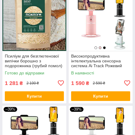
Псиліум для безглютенової
Високопродуктивна
випічки борошно з
інтелектуальна сенсорна
подорожника (грубий помол)
система Ai Track Рожевий
1500 грам
BIO
Готово до відправки
В наявності
1 281
1 590
₴
₴
2 100 ₴
2 590 ₴
Купити
Купити
–39%
–39%