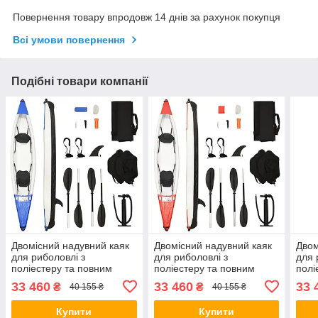
Повернення товару впродовж 14 днів за рахунок покупця
Всі умови повернення
Подібні товари компанії
Двомісний надувний каяк
Двомісний надувний каяк
Двом
для риболовлі з
для риболовлі з
для 
поліестеру та повним
поліестеру та повним
полі
комплектом 424x81x31 см
комплектом 424x81x31 см
комп
33 460
33 460
33 
₴
₴
40 155 ₴
40 155 ₴
Синій BIC
Червоний BIC
Чорн
Купити
Купити