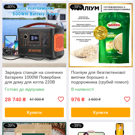
–40%
–39%
Зарядна станція на сонячних
Псиліум для безглютенової
батареях 1000W Повербанк
випічки борошно з
для дому для котла 220В
подорожника (грубий помол)
Генератор для квартири BIO
1500 грам
Готово до відправки
В наявності
28 740
976
₴
₴
47 900 ₴
1 600 ₴
Купити
Купити
–39%
–39%