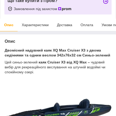
Що таке купити з Пром?
Замовлення під захистом
Опис
Характеристики
Доставка
Оплата
Умови п
Опис
Двомісний надувний каяк XQ Max Cruiser X3 з двома
сидіннями та одним веслом 342x76x32 см Синьо-зелений
Цей синьо-зелений
каяк Cruiser X3 від XQ Max –
чудовий
вибір для рекреаційного веслування на штучній водоймі чи
спокійному озері.