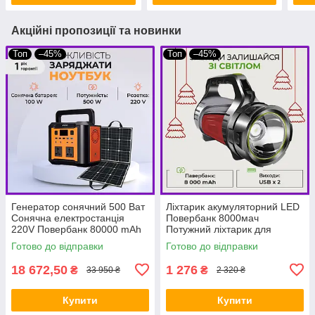
Акційні пропозиції та новинки
Топ
–45%
Топ
–45%
Генератор сонячний 500 Ват
Ліхтарик акумуляторний LED
Сонячна електростанція
Повербанк 8000мач
220V Повербанк 80000 mAh
Потужний ліхтарик для
+ сонячна панель 100 ват
освітлення будинку BIO
Готово до відправки
Готово до відправки
BIO
18 672,50
1 276
₴
₴
33 950 ₴
2 320 ₴
Купити
Купити