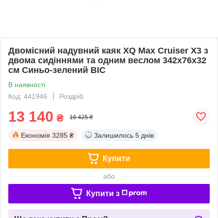
Двомісний надувний каяк XQ Max Cruiser X3 з
двома сидіннями та одним веслом 342x76x32
см Синьо-зелений BIC
В наявності
Код: 441946
Роздріб
13 140
₴
16 425 ₴
Економія
3285 ₴
Залишилось
5 днів
Купити
або
Купити з