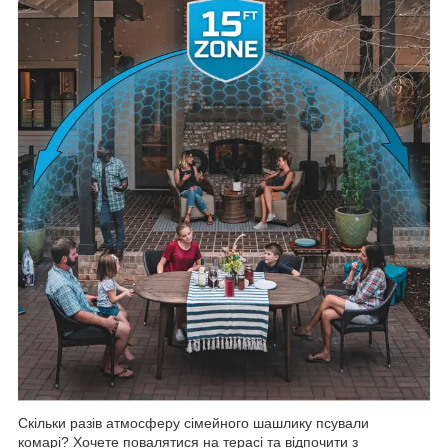
Скільки разів атмосферу сімейного шашлику псували
комарі? Хочете повалятися на терасі та відпочити з