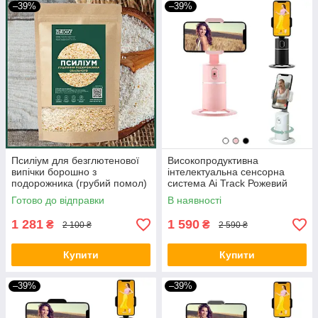
–39%
–39%
Псиліум для безглютенової
Високопродуктивна
випічки борошно з
інтелектуальна сенсорна
подорожника (грубий помол)
система Ai Track Рожевий
1500 грам
BIO
Готово до відправки
В наявності
1 281
1 590
₴
₴
2 100 ₴
2 590 ₴
Купити
Купити
–39%
–39%