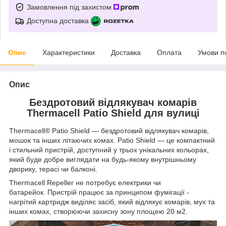
Замовлення під захистом
Доступна доставка
Опис
Характеристики
Доставка
Оплата
Умови п
Опис
Бездротовий відлякувач комарів
Thermacell Patio Shield для вулиці
Thermacell® Patio Shield — бездротовий відлякувач комарів,
мошок та інших літаючих комах. Patio Shield — це компактний
і стильний пристрій, доступний у трьох унікальних кольорах,
який буде добре виглядати на будь-якому внутрішньому
дворику, терасі чи балконі.
Thermacell Repeller не потребує електрики чи
батарейок. Пристрій працює за принципом фумігації -
нагрітий картридж виділяє засіб, який відлякує комарів, мух та
інших комах, створюючи захисну зону площею 20 м2.