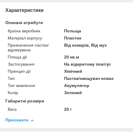
Характеристики
Основні атрибути
Країна виробник
Польща
Матеріал корпусу
Пластик
Призначення пастки/
Від комарів, Від мух
відлякувача
Площа дії
20 кв.м
Застосування
На відкритому повітрі
Принцип дії
Хімічний
Тип
Пастка/знищувач комах
Тип живлення
Акумулятор
Колір
Зелений
Габаритні розміри
Вага
20 г
Приховати