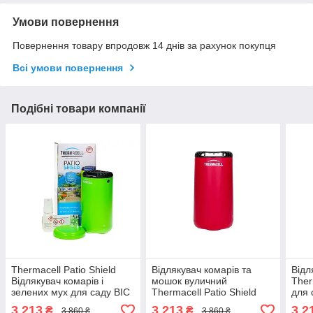
Умови повернення
Повернення товару впродовж 14 днів за рахунок покупця
Всі умови повернення
Подібні товари компанії
Thermacell Patio Shield
Відлякувач комарів та
Відл
Відлякувач комарів і
мошок вуличний
Ther
зелених мух для саду BIC
Thermacell Patio Shield
для 
для саду BIC
3 213
3 213
3 2
₴
₴
3 860 ₴
3 860 ₴