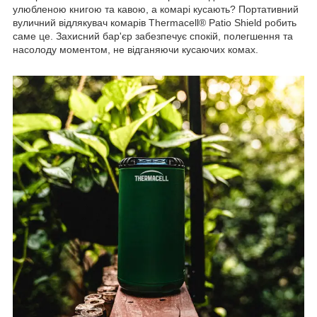
улюбленою книгою та кавою, а комарі кусають? Портативний
вуличний відлякувач комарів Thermacell® Patio Shield робить
саме це. Захисний бар'єр забезпечує спокій, полегшення та
насолоду моментом, не відганяючи кусаючих комах.