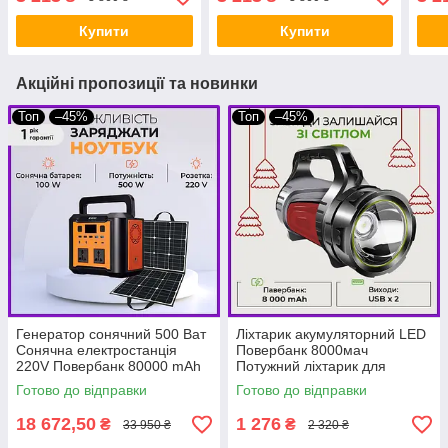
Купити
Купити
Акційні пропозиції та новинки
Топ
–45%
Топ
–45%
Генератор сонячний 500 Ват
Ліхтарик акумуляторний LED
Сонячна електростанція
Повербанк 8000мач
220V Повербанк 80000 mAh
Потужний ліхтарик для
+ сонячна панель 100 ват
освітлення будинку BIO
Готово до відправки
Готово до відправки
BIO
18 672,50
1 276
₴
₴
33 950 ₴
2 320 ₴