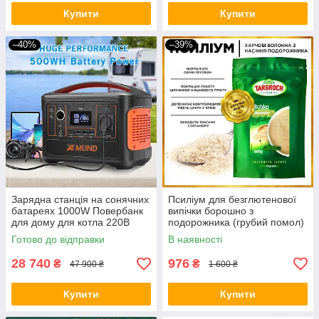
Купити
Купити
–40%
–39%
Зарядна станція на сонячних
Псиліум для безглютенової
батареях 1000W Повербанк
випічки борошно з
для дому для котла 220В
подорожника (грубий помол)
Генератор для квартири BIO
1500 грам
Готово до відправки
В наявності
28 740
976
₴
₴
47 900 ₴
1 600 ₴
Купити
Купити