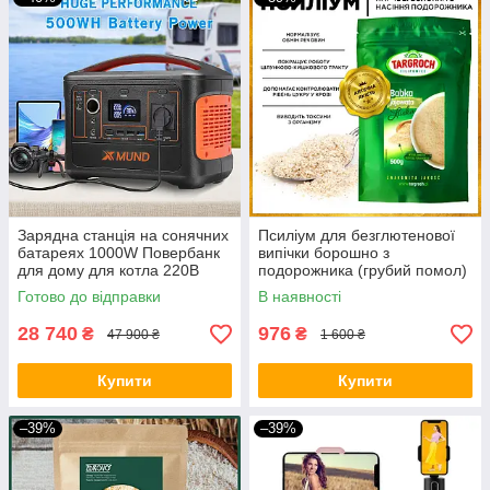
Зарядна станція на сонячних
Псиліум для безглютенової
батареях 1000W Повербанк
випічки борошно з
для дому для котла 220В
подорожника (грубий помол)
Генератор для квартири BIO
1500 грам
Готово до відправки
В наявності
28 740
976
₴
₴
47 900 ₴
1 600 ₴
Купити
Купити
–39%
–39%