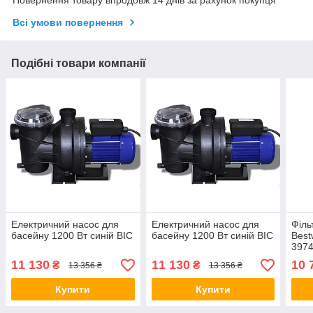
Всі умови повернення
Подібні товари компанії
Електричний насос для
Електричний насос для
Філь
басейну 1200 Вт синій BIC
басейну 1200 Вт синій BIC
Best
3974
11 130
11 130
10 
₴
₴
13 356 ₴
13 356 ₴
Купити
Купити