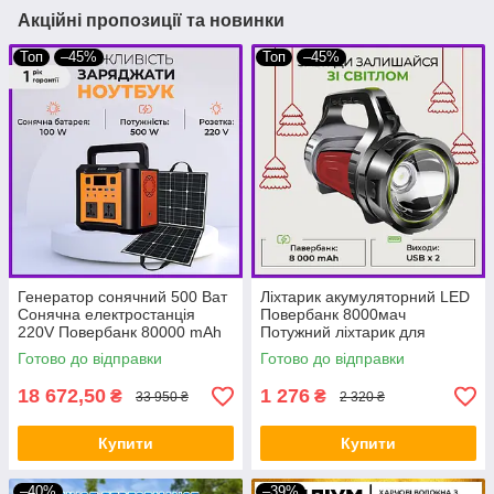
Акційні пропозиції та новинки
Топ
–45%
Топ
–45%
Генератор сонячний 500 Ват
Ліхтарик акумуляторний LED
Сонячна електростанція
Повербанк 8000мач
220V Повербанк 80000 mAh
Потужний ліхтарик для
+ сонячна панель 100 ват
освітлення будинку BIO
Готово до відправки
Готово до відправки
BIO
18 672,50
1 276
₴
₴
33 950 ₴
2 320 ₴
Купити
Купити
–40%
–39%