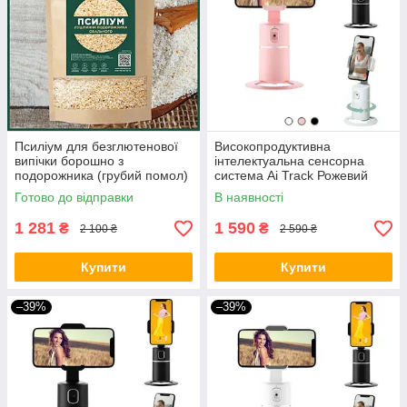
Псиліум для безглютенової
Високопродуктивна
випічки борошно з
інтелектуальна сенсорна
подорожника (грубий помол)
система Ai Track Рожевий
1500 грам
BIO
Готово до відправки
В наявності
1 281
1 590
₴
₴
2 100 ₴
2 590 ₴
Купити
Купити
–39%
–39%