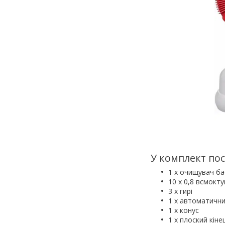
У комплект пос
1 х очищувач ба
10 х 0,8 всмокт
3 х гирі
1 х автоматични
1 х конус
1 х плоский кіне