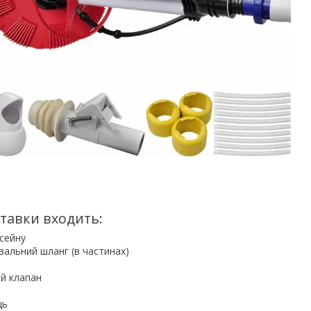
тавки входить:
сейну
увальний шланг (в частинах)
й клапан
ць