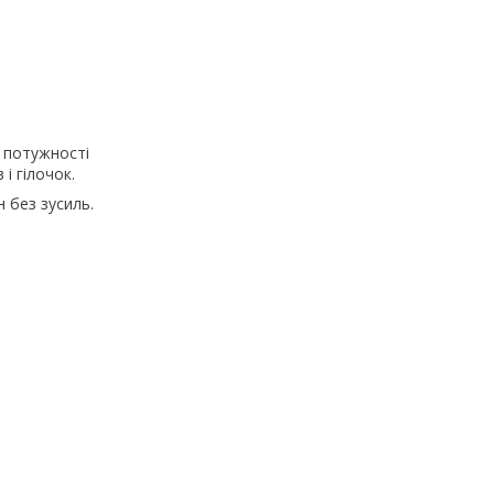
 потужності
і гілочок.
н без зусиль.