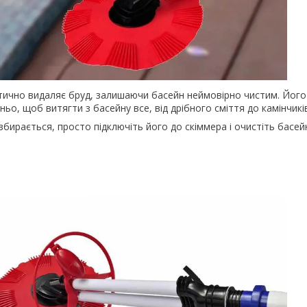
тично видаляє бруд, залишаючи басейн неймовірно чистим. Його
о, щоб витягти з басейну все, від дрібного сміття до камінчиків 
збирається, просто підключіть його до скіммера і очистіть басей