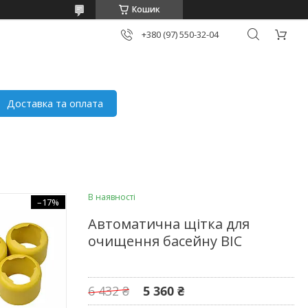
Кошик
+380 (97) 550-32-04
Доставка та оплата
В наявності
–17%
Автоматична щітка для
очищення басейну BIC
6 432 ₴
5 360 ₴