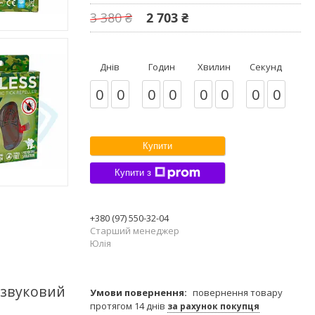
3 380 ₴
2 703 ₴
Днів
Годин
Хвилин
Секунд
0
0
0
0
0
0
0
0
Купити
Купити з
+380 (97) 550-32-04
Старший менеджер
Юлія
развуковий
повернення товару
протягом 14 днів
за рахунок покупця