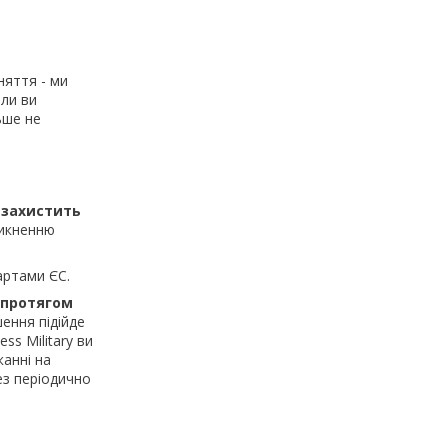
няття - ми
оли ви
ьше не
 захистить
никненню
артами ЄС.
 протягом
ення підійде
ss Military ви
анні на
ез періодично