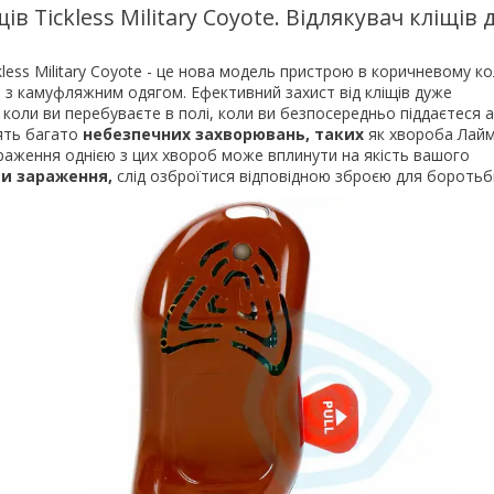
ів Tickless Military Coyote. Відлякувач кліщів 
kless Military Coyote - це нова модель пристрою в коричневому ко
 з камуфляжним одягом. Ефективний захист від кліщів дуже
коли ви перебуваєте в полі, коли ви безпосередньо піддаєтеся 
сять багато
небезпечних захворювань, таких
як хвороба Лай
араження однією з цих хвороб може вплинути на якість вашого
и зараження,
слід озброїтися відповідною зброєю для боротьб