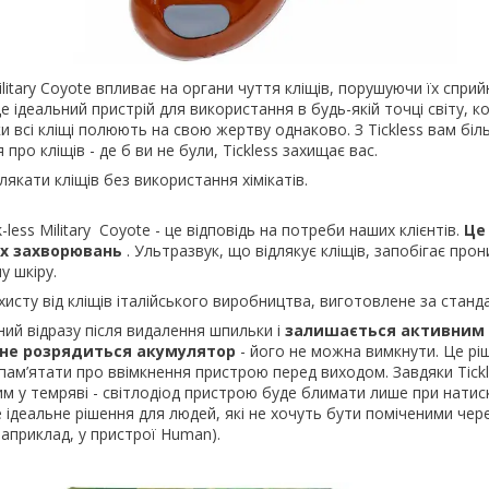
ilitary Coyote впливає на органи чуття кліщів, порушуючи їх сприй
е ідеальний пристрій для використання в будь-якій точці світу, к
и всі кліщі полюють на свою жертву однаково. З Tickless вам біл
про кліщів - де б ви не були, Tickless захищає вас.
лякати кліщів без використання хімікатів.
k-less Military Coyote - це відповідь на потреби наших клієнтів.
Це
их захворювань
. Ультразвук, що відлякує кліщів, запобігає про
у шкіру.
ахисту від кліщів італійського виробництва, виготовлене за станд
ивний відразу після видалення шпильки і
залишається активним
и не розрядиться акумулятор
- його не можна вимкнути. Це ріш
пам’ятати про ввімкнення пристрою перед виходом. Завдяки Tickle
 у темряві - світлодіод пристрою буде блимати лише при натиск
е ідеальне рішення для людей, які не хочуть бути поміченими чер
наприклад, у пристрої Human).