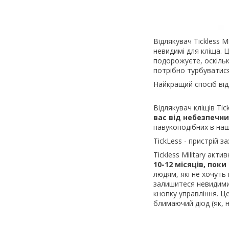
Відлякувач Tickless M
невидимі для кліща. Ц
подорожуєте, оскільк
потрібно турбуватися 
Найкращий спосіб від
Відлякувач кліщів Tic
вас від небезпечн
павукоподібних в наш
TickLess - пристрій з
Tickless Military акт
10-12 місяців, пок
людям, які не хочуть 
залишитеся невидимим
кнопку управління. Ц
блимаючий діод (як, 