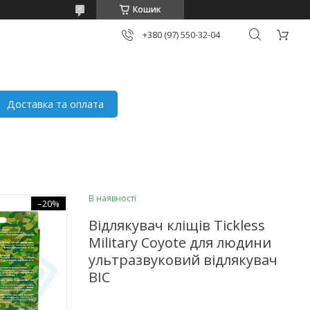
Кошик
+380 (97) 550-32-04
Доставка та оплата
В наявності
–20%
Відлякувач кліщів Tickless
Military Coyote для людини
ультразвуковий відлякувач
BIC