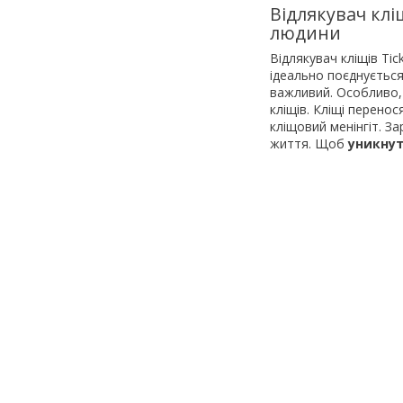
Відлякувач кліщ
людини
Відлякувач кліщів Tic
ідеально поєднується
важливий. Особливо, 
кліщів. Кліщі перено
кліщовий менінгіт. З
життя. Щоб
уникнут