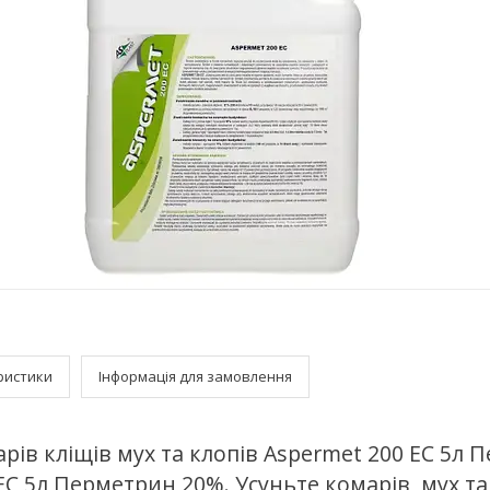
ристики
Інформація для замовлення
арів кліщів мух та клопів Aspermet 200 EC 5л
C 5л Перметрин 20%. Усуньте комарів, мух та