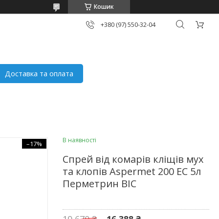
Кошик
+380 (97) 550-32-04
Доставка та оплата
В наявності
–17%
Спрей від комарів кліщів мух
та клопів Aspermet 200 EC 5л
Перметрин BIC
19 670 ₴
16 388 ₴