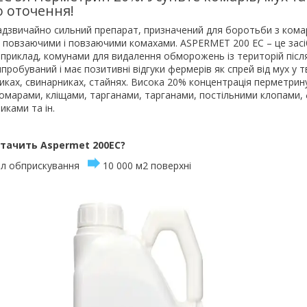
о оточення!
адзвичайно сильний препарат, призначений для боротьби з кома
 повзаючими і повзаючими комахами. ASPERMET 200 EC – це засі
априклад, комунами для видалення обморожень із територій післ
пробуваний і має позитивні відгуки фермерів як спрей від мух у 
иках, свинарниках, стайнях. Висока 20% концентрація перметрин
комарами, кліщами, тарганами, тарганами, постільними клопами
ками та ін.
стачить Aspermet 200EC?
 л обприскування
10 000 м2 поверхні