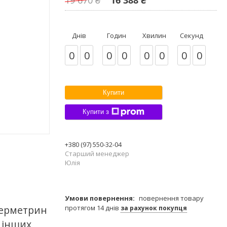
Днів
Годин
Хвилин
Секунд
0
0
0
0
0
0
0
0
Купити
Купити з
+380 (97) 550-32-04
Старший менеджер
Юлія
повернення товару
 Перметрин
протягом 14 днів
за рахунок покупця
 інших