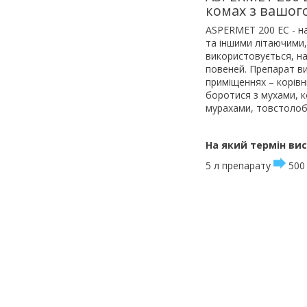
комах з вашог
ASPERMET 200 EC - н
та іншими літаючими,
використовується, н
повеней. Препарат ви
приміщеннях – корівн
боротися з мухами, 
мурахами, товстолоби
На який термін ви
5 л препарату
500