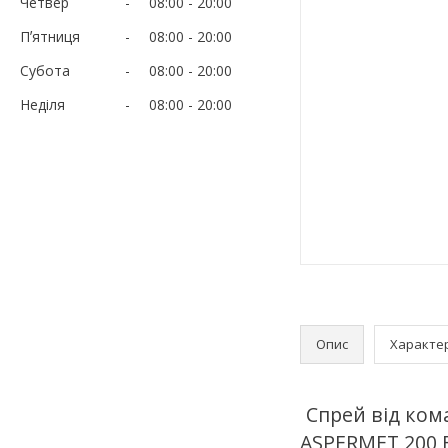
Четвер
08:00
20:00
Пʼятниця
08:00
20:00
Субота
08:00
20:00
Неділя
08:00
20:00
Опис
Характе
Спрей від ком
ASPERMET 200 E