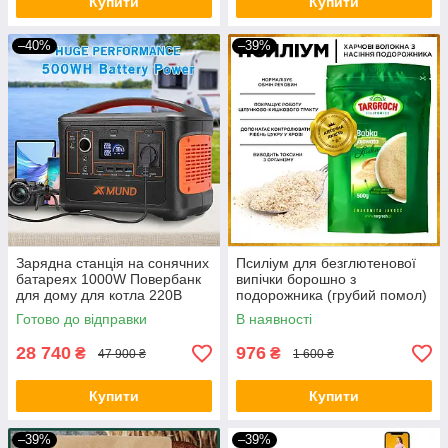
Купити
Купити
–40%
–39%
Зарядна станція на сонячних
Псиліум для безглютенової
батареях 1000W Повербанк
випічки борошно з
для дому для котла 220В
подорожника (грубий помол)
Генератор для квартири BIO
1500 грам
Готово до відправки
В наявності
28 740
976
₴
₴
47 900 ₴
1 600 ₴
Купити
Купити
–39%
–39%