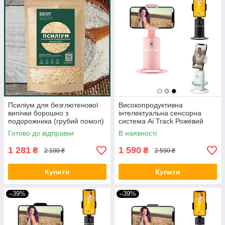
Псиліум для безглютенової
Високопродуктивна
випічки борошно з
інтелектуальна сенсорна
подорожника (грубий помол)
система Ai Track Рожевий
1500 грам
BIO
Готово до відправки
В наявності
1 281
1 590
₴
₴
2 100 ₴
2 590 ₴
Купити
Купити
–39%
–39%