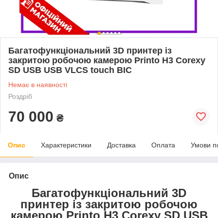
Багатофункціональний 3D принтер із
закритою робочою камерою Printo H3 Corexy
SD USB USB VLCS touch BIC
Немає в наявності
Роздріб
70 000
₴
Опис
Характеристики
Доставка
Оплата
Умови п
Опис
Багатофункціональний 3D
принтер із закритою робочою
камерою Printo H3 Corexy SD USB