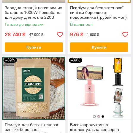
Зарядна станція на сонячних
Псиліум для безглютенової
батареях 1000W Повербанк
випічки борошно з
для дому для котла 220В
подорожника (грубий помол)
Генератор для квартири BIO
1500 грам
Готово до відправки
В наявності
28 740
976
₴
₴
47 900 ₴
1 600 ₴
Купити
Купити
–39%
–39%
Псиліум для безглютенової
Високопродуктивна
випічки борошно з
інтелектуальна сенсорна