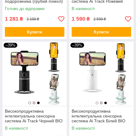
подорожника (грубий помол)
система Ai Track Рожевий
1500 грам
BIO
Готово до відправки
В наявності
1 281
1 590
₴
₴
2 100 ₴
2 590 ₴
Купити
Купити
–39%
–39%
Високопродуктивна
Високопродуктивна
інтелектуальна сенсорна
інтелектуальна сенсорна
система Ai Track Чорний BIO
система Ai Track Білий BIO
В наявності
В наявності