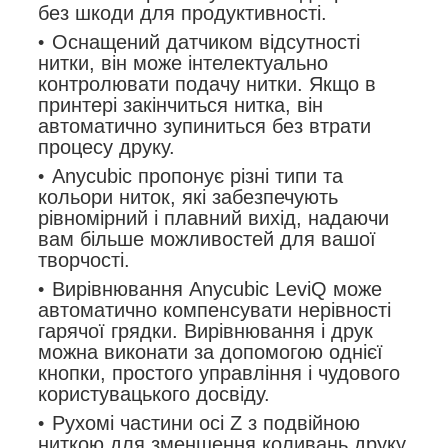
без шкоди для продуктивності.
Оснащений датчиком відсутності
нитки, він може інтелектуально
контролювати подачу нитки. Якщо в
принтері закінчиться нитка, він
автоматично зупиниться без втрати
процесу друку.
Anycubic пропонує різні типи та
кольори ниток, які забезпечують
рівномірний і плавний вихід, надаючи
вам більше можливостей для вашої
творчості.
Вирівнювання Anycubic LeviQ може
автоматично компенсувати нерівності
гарячої грядки. Вирівнювання і друк
можна виконати за допомогою однієї
кнопки, простого управління і чудового
користувацького досвіду.
Рухомі частини осі Z з подвійною
ниткою для зменшення коливань друку.