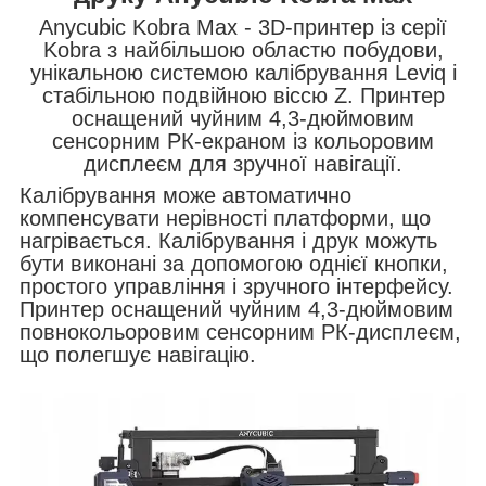
Anycubic Kobra Max - 3D-принтер із серії
Kobra з найбільшою областю побудови,
унікальною системою калібрування Leviq і
стабільною подвійною віссю Z. Принтер
оснащений чуйним 4,3-дюймовим
сенсорним РК-екраном із кольоровим
дисплеєм для зручної навігації.
Калібрування може автоматично
компенсувати нерівності платформи, що
нагрівається. Калібрування і друк можуть
бути виконані за допомогою однієї кнопки,
простого управління і зручного інтерфейсу.
Принтер оснащений чуйним 4,3-дюймовим
повнокольоровим сенсорним РК-дисплеєм,
що полегшує навігацію.