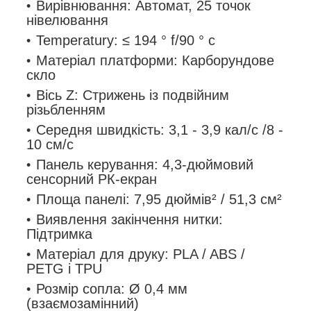
Вирівнювання: Автомат, 25 точок
нівелювання
Temperatury: ≤ 194 ° f/90 ° c
Матеріал платформи: Карборундове
скло
Вісь Z: Стрижень із подвійним
різьбленням
Середня швидкість: 3,1 - 3,9 кал/с /8 -
10 см/с
Панель керування: 4,3-дюймовий
сенсорний РК-екран
Площа панелі: 7,95 дюймів² / 51,3 см²
Виявлення закінчення нитки:
Підтримка
Матеріал для друку: PLA / ABS /
PETG і TPU
Розмір сопла: Ø 0,4 мм
(взаємозамінний)