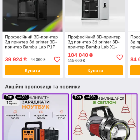
Професійний 3D-принтер
Професійний 3D-принтер
Проф
3д принтер 3d printer 3D-
3д принтер 3d printer 3D-
3д п
принтер Bambu Lab P1P
принтер Bambu Lab X1-
прин
386 × 389 × 458 мм BIC
Carbon Combo 389 × 389
Carb
104 040
₴
× 457 мм BIC
мм 
39 924
84 
₴
44 360 ₴
115 600 ₴
Купити
Купити
Акційні пропозиції та новинки
Топ
–45%
Топ
–45%