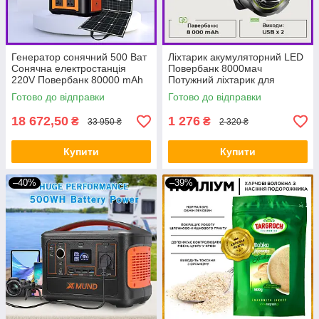
Генератор сонячний 500 Ват
Ліхтарик акумуляторний LED
Сонячна електростанція
Повербанк 8000мач
220V Повербанк 80000 mAh
Потужний ліхтарик для
+ сонячна панель 100 ват
освітлення будинку BIO
Готово до відправки
Готово до відправки
BIO
18 672,50
1 276
₴
₴
33 950 ₴
2 320 ₴
Купити
Купити
–40%
–39%