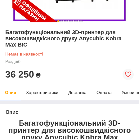
Багатофункціональний 3D-принтер для
високошвидкісного друку Anycubic Kobra
Max BIC
Немає в наявності
Роздріб
36 250
₴
Опис
Характеристики
Доставка
Оплата
Умови п
Опис
Багатофункціональний 3D-
принтер для високошвидкісного
друку Anycubic Kobra Max