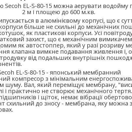
ю Secoh EL-S-80-15 можна аерувати водойму
2 м і площею до 600 м.кв.
 випускається в алюмінієвому корпусі, що є су
 корпуси більше не схильні до механічних п
котушок, як пластикові корпуси. Усі повітроду
датковий захист, що є механічним вимикачем
домим як автостоппер, який у разі розриву 
ня клапана вимкне подавання живлення і, о
ітродувку від подальших внутрішніх пошкод
нентів.
Secoh EL-S-80-15 - японський мембранний
ний компресор з мінімальним енергоспожив
м шуму. Вал, який переміщує мембрану, "вис
і і практично не створює механічного тертя.
підшипників і щіток, немає вібрації обертово
нт схильний до зносу - мембрана, яку можна 
овах.