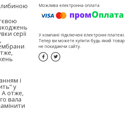
 глибиною
ттєвою
ошкоджень
вки серії
У компанії підключені електронні платежі.
,
Тепер ви можете купити будь-який товар
мембрани
не покидаючи сайту.
тже,
жень
анням і
ить" у
 А отже,
го вала
замінити