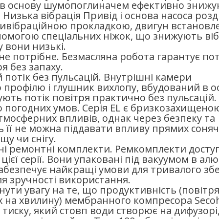
в основу шумопоглиначем ефективно зниж
 Низька вібрація Привід і основа насоса розд
ивібраційною прокладкою, двигун встановл
помогою спеціальних ніжок, що знижують віб
 вони низькі.
е потрібне. Безмасляна робота гарантує пот
ря без запаху.
 потік без пульсацій. Внутрішні камери
 профілю і глушник вихлопу, вбудований в о
ують потік повітря практично без пульсацій.
до погодних умов. Серія EL є бризкозахищено
тмосферних впливів, однак через безпеку та
ь її не можна піддавати впливу прямих соня
щу чи снігу.
ні ремонтні комплекти. Ремкомплекти доступ
 цієї серії. Вони упаковані під вакуумом в алю
забезпечує найкращі умови для тривалого зб
ля зручності використання.
нути увагу на те, що продуктивність (повітр
ах на хвилину) мембранного компресора Seco
 тиску, який стовп води створює на дифузорі