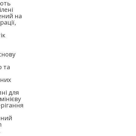
ують
ілені
ений на
рації,
ік
снову
ю та
чних
ні для
мінієву
ерігання
яний
h
,