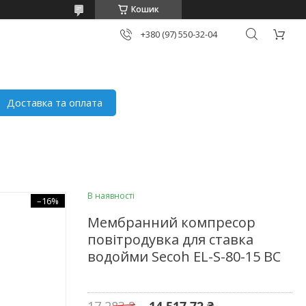
Кошик
+380 (97) 550-32-04
Доставка та оплата
В наявності
–16%
Мембранний компресор
повітродувка для ставка
водойми Secoh EL-S-80-15 BC
17 283 ₴
14 517,72 ₴