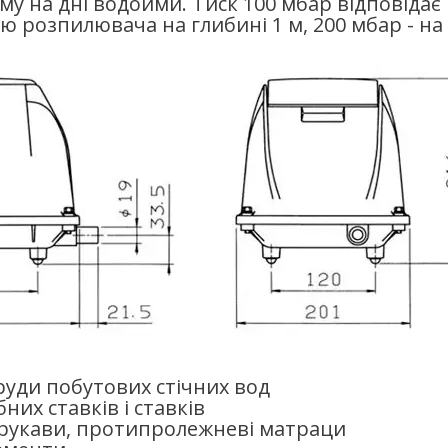
у на дні водойми. Тиск 100 мбар відповідає
 розпилювача на глибині 1 м, 200 мбар - на
руди побутових стічних вод
них ставків і ставків
 рукави, протипролежневі матраци