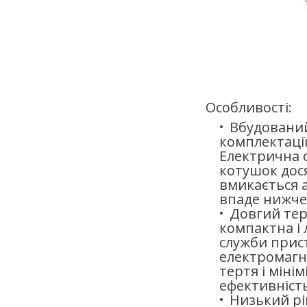
Особливості:
Вбудований
комплектаці
Електрична 
котушок дося
вмикається а
впаде нижче 
Довгий тер
компактна і 
служби прис
електромагн
тертя і міні
ефективність
Низький рі