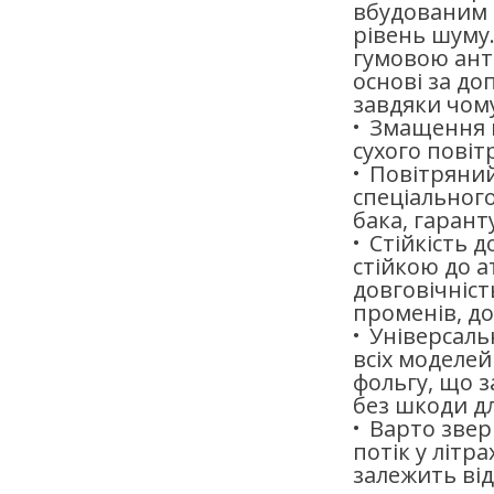
вбудованим 
рівень шуму.
гумовою ант
основі за до
завдяки чому
Змащення н
сухого повіт
Повітряний
спеціального
бака, гарант
Стійкість 
стійкою до а
довговічніст
променів, до
Універсаль
всіх моделей
фольгу, що 
без шкоди д
Варто звер
потік у літр
залежить від