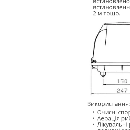
встановленом
встановленню
2 м тощо.
Використання:
Очисні спо
Аерація риб
Лікувальні