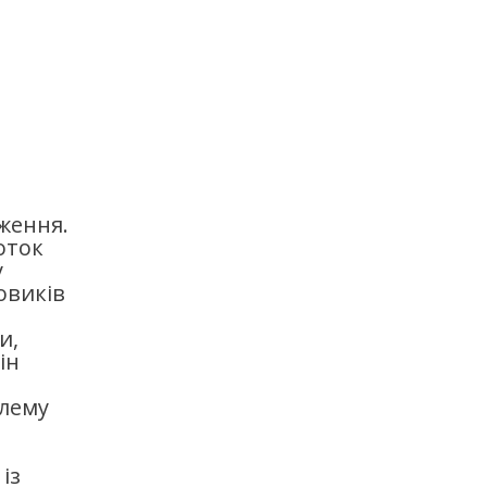
ження.
оток
у
овиків
и,
ін
блему
із