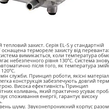
 тепловий захист. Серія EL-S у стандартній
ї оснащена термореле захисту від переванта
система вимикається, коли температура обм
гає небезпечного рівня 130°C. Система знов
втоматично після того, як температура змій
120°C.
мін служби. Принцип роботи, якісні матеріал
легка конструкція забезпечують довгий терм
трою. Висока ефективність Принцип
ітних коливань, який практично усуває про
мізує споживання енергії, гарантує високу
.
вень шуму. Звуконепроникний корпус разом 