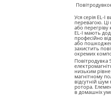
Повітродувко
Уся серія EL-I
перевагою. Ці
або перегріву 
EL-I мають до
професійно ві
або пошкоджен
захистить пов
окремих компо
Повітродувка 
електромагніт
низьким рівне
магнітному пол
відсутній шум 
ротора. Елеме
в домашніх ум