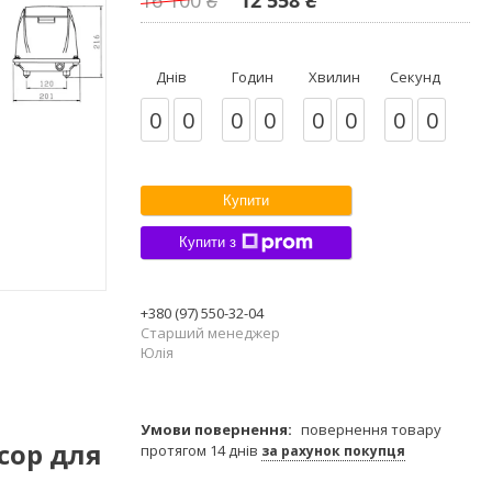
Днів
Годин
Хвилин
Секунд
0
0
0
0
0
0
0
0
Купити
Купити з
+380 (97) 550-32-04
Старший менеджер
Юлія
повернення товару
сор для
протягом 14 днів
за рахунок покупця