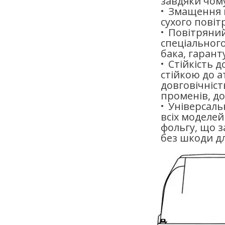
завдяки чому
Змащення н
сухого повіт
Повітряний
спеціального
бака, гарант
Стійкість 
стійкою до а
довговічніст
променів, до
Універсаль
всіх моделей
фольгу, що 
без шкоди д