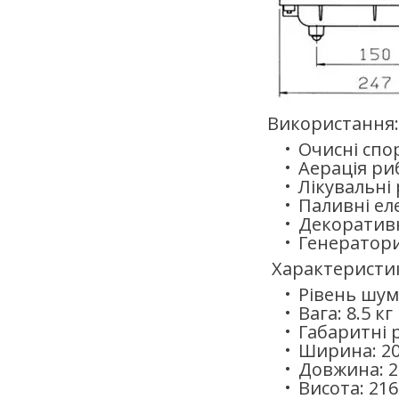
Використання:
Очисні спо
Аерація риб
Лікувальні
Паливні е
Декоративн
Генератори
Характеристи
Рівень шуму
Вага: 8.5 кг
Габаритні 
Ширина: 2
Довжина: 2
Висота: 21