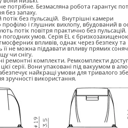
 вони низькі.
е потрібне. Безмасляна робота гарантує пот
ря без запаху.
 потік без пульсацій. Внутрішні камери
 профілю і глушник вихлопу, вбудований в о
ують потік повітря практично без пульсацій.
до погодних умов. Серія EL є бризкозахищено
тмосферних впливів, однак через безпеку та
ь її не можна піддавати впливу прямих соня
щу чи снігу.
ні ремонтні комплекти. Ремкомплекти доступ
 цієї серії. Вони упаковані під вакуумом в алю
забезпечує найкращі умови для тривалого зб
ля зручності використання.