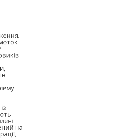
ження.
бмоток
у
овиків
и,
ін
блему
із
ують
ілені
ений на
рації,