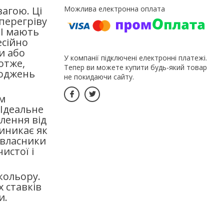
вагою. Ці
перегріву
-I мають
есійно
и або
У компанії підключені електронні платежі.
отже,
Тепер ви можете купити будь-який товар
коджень
не покидаючи сайту.
м
 Ідеальне
лення від
иникає як
а власники
истої і
кольору.
 ставків
и.