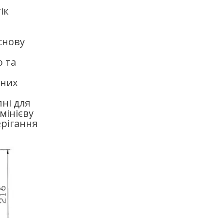
ік
снову
ю та
чних
ні для
мінієву
ерігання