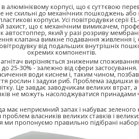
 в алюмінієвому корпусі, що є суттєвою пере
е не схильні до механічних пошкоджень або 
пластикові корпуси. Усі повітродувки серії EL
й захист, що є механічним вимикачем, проф
к автостоппер, який у разі розриву мембран
ня клапана вимкне подавання живлення і, 
повітродувку від подальших внутрішніх пош
окремих компонентів.
агнітач вирізняється зниженим споживання
 до 25-30% - залежно від сфери застосування.
асичення води киснем і, таким чином, позбав
тя рослин і задухи риб. Проблема задишки в
влітку. Це завдає заводчикам великих втрат, 
вків не можуть насолоджуватися принадами ч
да має неприємний запах і набуває зеленого 
проблем власників великих ставків і великих
я ми пропонуємо правильно підібрані набор