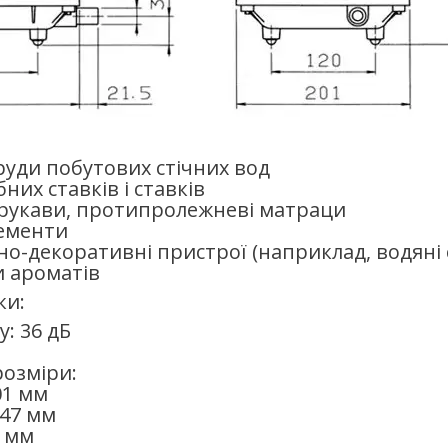
руди побутових стічних вод
них ставків і ставків
 рукави, протипролежневі матраци
лементи
о-декоративні пристрої (наприклад, водяні 
 ароматів
ки:
: 36 дБ
розміри:
01 мм
47 мм
6 мм