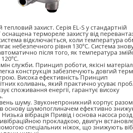
 тепловий захист. Серія EL-S у стандартній
ї оснащена термореле захисту від переванта
система відключається, коли температура о
гає небезпечного рівня 130°C. Система знов
втоматично після того, як температура змій
120°C.
мін служби. Принцип роботи, якісні матеріал
легка конструкція забезпечують довгий терм
трою. Висока ефективність Принцип
ітних коливань, який практично усуває про
мізує споживання енергії, гарантує високу
.
вень шуму. Звуконепроникний корпус разом 
в основу шумопоглиначем ефективно зниж
 Низька вібрація Привід і основа насоса розд
ивібраційною прокладкою, двигун встановл
помогою спеціальних ніжок, що знижують віб