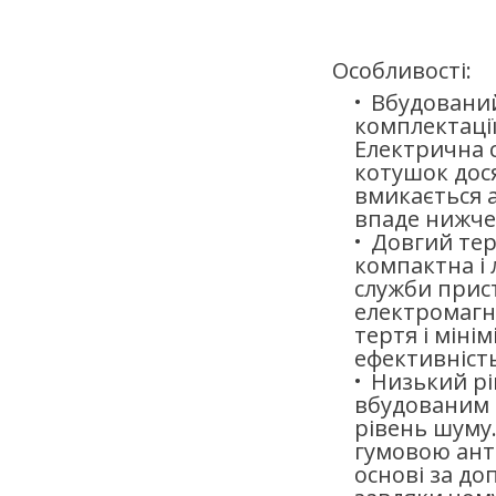
Особливості:
Вбудований
комплектаці
Електрична 
котушок дося
вмикається а
впаде нижче 
Довгий тер
компактна і 
служби прис
електромагн
тертя і міні
ефективність
Низький рі
вбудованим 
рівень шуму.
гумовою ант
основі за до