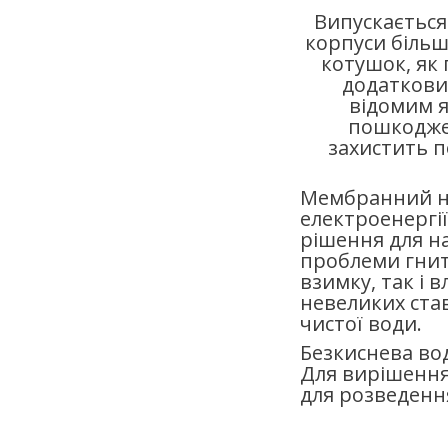
Випускається
корпуси більш
котушок, як 
додаткови
відомим я
пошкоджен
захистить 
Мембранний н
електроенергії
рішення для н
проблеми гнит
взимку, так і 
невеликих ста
чистої води.
Безкиснева во
Для вирішення 
для розведенн