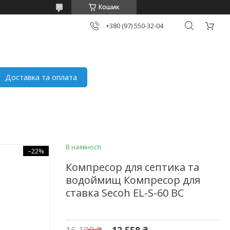
Кошик
+380 (97) 550-32-04
Доставка та оплата
В наявності
–22%
Компресор для септика та
водоймищ Компресор для
ставка Secoh EL-S-60 BC
16 100 ₴
12 558 ₴