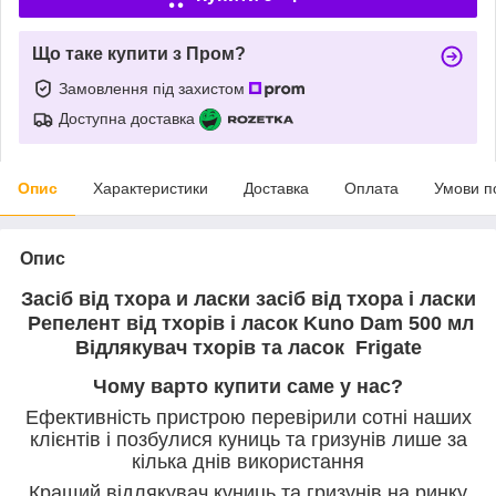
Що таке купити з Пром?
Замовлення під захистом
Доступна доставка
Опис
Характеристики
Доставка
Оплата
Умови п
Опис
Засіб від тхора и ласки засіб від тхора і ласки
Репелент від тхорів і ласок Kuno Dam 500 мл
Відлякувач тхорів та ласок Frigate
Чому варто купити саме у нас?
Ефективність пристрою перевірили сотні наших
клієнтів і позбулися куниць та гризунів лише за
кілька днів використання
Кращий відлякувач куниць та гризунів на ринку