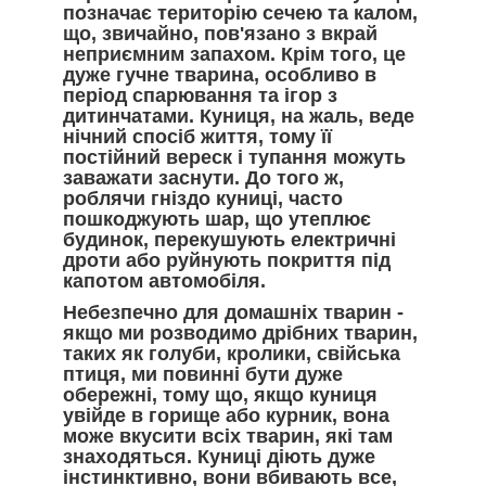
позначає територію сечею та калом,
що, звичайно, пов'язано з вкрай
неприємним запахом. Крім того, це
дуже гучне тварина, особливо в
період спарювання та ігор з
дитинчатами. Куниця, на жаль, веде
нічний спосіб життя, тому її
постійний вереск і тупання можуть
заважати заснути. До того ж,
роблячи гніздо куниці, часто
пошкоджують шар, що утеплює
будинок, перекушують електричні
дроти або руйнують покриття під
капотом автомобіля.
Небезпечно для домашніх тварин -
якщо ми розводимо дрібних тварин,
таких як голуби, кролики, свійська
птиця, ми повинні бути дуже
обережні, тому що, якщо куниця
увійде в горище або курник, вона
може вкусити всіх тварин, які там
знаходяться. Куниці діють дуже
інстинктивно, вони вбивають все,