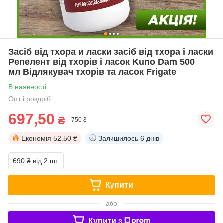
Засіб від тхора и ласки засіб від тхора і ласки
Репелент від тхорів і ласок Kuno Dam 500
мл Відлякувач тхорів та ласок Frigate
В наявності
Опт і роздріб
697,50
₴
750 ₴
Економія
52.50 ₴
Залишилось
6 днів
690 ₴
від 2 шт.
Купити
або
Купити з