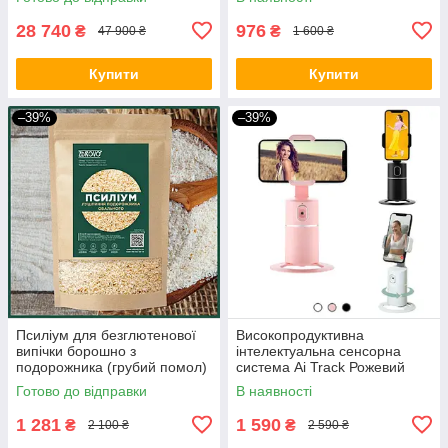
28 740
976
₴
₴
47 900 ₴
1 600 ₴
Купити
Купити
–39%
–39%
Псиліум для безглютенової
Високопродуктивна
випічки борошно з
інтелектуальна сенсорна
подорожника (грубий помол)
система Ai Track Рожевий
1500 грам
BIO
Готово до відправки
В наявності
1 281
1 590
₴
₴
2 100 ₴
2 590 ₴