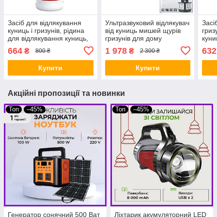
Засіб для відлякування
Ультразвуковий відлякувач
Засі
куниць і гризунів, рідина
від куниць мишей щурів
гриз
для відлякування куниць,
гризунів для дому
куни
0,5 л - Fregata
Dam 
664
1 978
632
₴
₴
800 ₴
2 300 ₴
куни
Купити
Купити
Акційні пропозиції та новинки
Топ
–45%
Топ
–45%
Генератор сонячний 500 Ват
Ліхтарик акумуляторний LED