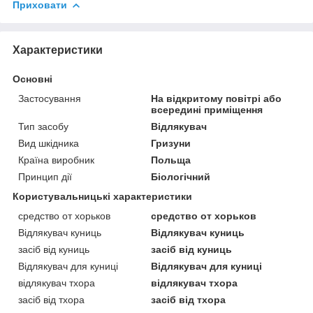
Приховати
Характеристики
Основні
Застосування
На відкритому повітрі або
всередині приміщення
Тип засобу
Відлякувач
Вид шкідника
Гризуни
Країна виробник
Польща
Принцип дії
Біологічний
Користувальницькі характеристики
средство от хорьков
средство от хорьков
Відлякувач куниць
Відлякувач куниць
засіб від куниць
засіб від куниць
Відлякувач для куниці
Відлякувач для куниці
відлякувач тхора
відлякувач тхора
засіб від тхора
засіб від тхора