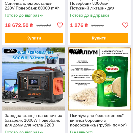
Сонячна електростанція
Повербанк 8000мач
220V Повербанк 80000 mAh
Потужний ліхтарик для
+ сонячна панель 100 ват
освітлення будинку BIO
Готово до відправки
Готово до відправки
BIO
18 672,50
1 276
₴
₴
33 950 ₴
2 320 ₴
Купити
Купити
–40%
–39%
Зарядна станція на сонячних
Псиліум для безглютенової
батареях 1000W Повербанк
випічки борошно з
для дому для котла 220В
подорожника (грубий помол)
Генератор для квартири BIO
1500 грам
Готово до відправки
В наявності