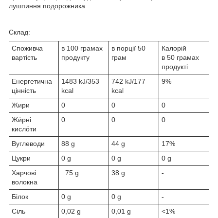
лушпиння подорожника
Склад:
Споживча
в 100 грамах
в порції 50
Калорій
вартість
продукту
грам
в 50 грамах
продукті
Енергетична
1483 kJ/353
742 kJ/177
9%
цінність
kcal
kcal
Жири
0
0
0
Жи́рні
0
0
0
кисло́ти
Вуглеводи
88 g
44 g
17%
Цукри
0 g
0 g
0 g
Харчові
75 g
38 g
-
волокна
Білок
0 g
0 g
-
Сіль
0,02 g
0,01 g
<1%