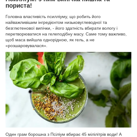
пориста!
Головна властивість псилліуму, що робить його
найважливішим інгредієнтом низьковуглеводної та
безглютенової випічки, - його здатність вбирати вологу і
перетворюватися на гелеподібну масу. Саме тому важливо,
щоб маса вийшла однорідною, як гель, а не
«розшаровувалася».
Один грам борошна з Псіліум вбирає 45 мілілітрів води! А