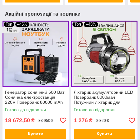
Акційні пропозиції та новинки
Топ
–45%
Топ
–45%
Генератор сонячний 500 Ват
Ліхтарик акумуляторний LED
Сонячна електростанція
Повербанк 8000мач
220V Повербанк 80000 mAh
Потужний ліхтарик для
+ сонячна панель 100 ват
освітлення будинку BIO
Готово до відправки
Готово до відправки
BIO
18 672,50
1 276
₴
₴
33 950 ₴
2 320 ₴
Купити
Купити