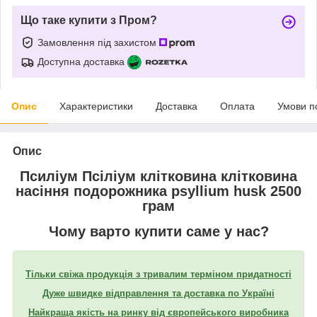
Що таке купити з Пром?
Замовлення під захистом
Доступна доставка
Опис
Характеристики
Доставка
Оплата
Умови п
Опис
Псиліум Псіліум клітковина клітковина
насіння подорожника psyllium husk 2500
грам
Чому варто купити саме у нас?
Тільки свіжа продукція з тривалим терміном придатності
Дуже швидке відправлення та доставка по Україні
Найкраща якість на ринку від європейського виробника