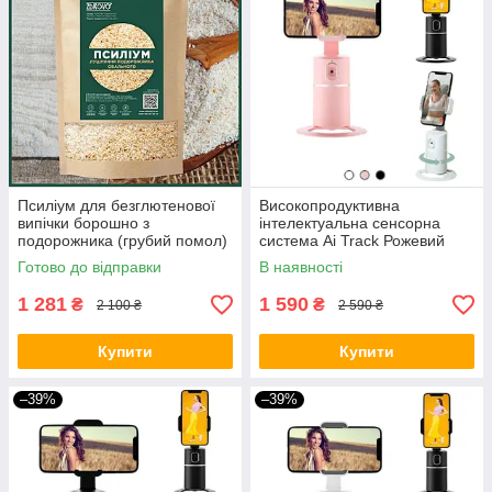
Псиліум для безглютенової
Високопродуктивна
випічки борошно з
інтелектуальна сенсорна
подорожника (грубий помол)
система Ai Track Рожевий
1500 грам
BIO
Готово до відправки
В наявності
1 281
1 590
₴
₴
2 100 ₴
2 590 ₴
Купити
Купити
–39%
–39%