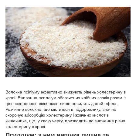
Волокна псіліуму ефективно знижують рівень холестерину в
крові. Вживання псилліум-збагачених хлібних злаків разом із
цільнозерновою вівсянкою лише посилить даний ефект.
Розчинне волокно, що міститься в подорожнику, значно
скорочує абсорбцію холестерину і жовчних кислот з
кишечника, що, у свою чергу, призводить до зниження рівня
холестерину в крові.
Псилліум: з ним випічка пишна та