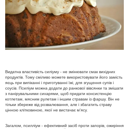
Видатна властивість силіуму - не змінювати смак вихідних
продуктів. Тому сміливо можете використовувати його замість
яєць при випіканні і приготуванні їжі, для згущення супів і
соусів. Псиліум можна додати до ранкової вівсянки та змішати
з панірувальними сиxapями, щоб придати консистенцію
котлетам, мясним рулетам і іншим стравам із фаршу. Він не
тільки збереже від розвалювання, але і збагатить страву
цінною клітковиною, якої не вистачає м'ясу.
Загалом, псилліум - ефективний засіб проти запорів, ожиріння