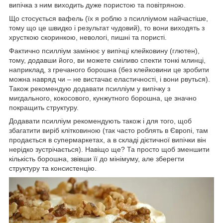
випічка з ним виходить дуже пористою та повітряною.
Що стосується вафель (їх я роблю з псилліумом найчастіше,
тому що це швидко і результат чудовий), то вони виходять з
хрусткою скоринкою, невологі, пишні та пористі.
Фактично псилліум замінює у випічці клейковину (глютен),
тому, додавши його, ви можете сміливо спекти тонкі млинці,
наприклад, з гречаного борошна (без клейковини це зробити
можна навряд чи – не вистачає еластичності, і вони рвуться).
Також рекомендую додавати псилліум у випічку з
мигдального, кокосового, кунжутного борошна, це значно
покращить структуру.
Додавати псилліум рекомендують також і для того, щоб
збагатити виріб клітковиною (так часто роблять в Європі, там
продається в супермаркетах, а в складі дієтичної випічки він
нерідко зустрічається). Навіщо ще? Та просто щоб зменшити
кількість борошна, звівши її до мінімуму, але зберегти
структуру та консистенцію.