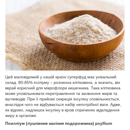
Цей маловідомий у нашій країні суперфуд має унікальний
склад. 80-85% псіліуму – розчинна клітковина, а значить, він
вкрай корисний для мікрофлори кишечника. Така клітковина
може уповільнювати перетравлення та засвоєння жирів та
вуглеводів. При її прийомі секреція інсуліну сповільнюється,
внаслідок чого не відбувається набір непотрібної ваги. Адже,
як відомо, надлишок інсуліну в крові спричиняє відкладення
жиру в організмі.
Псилліум (лушпиння насіння подорожника) psyllium