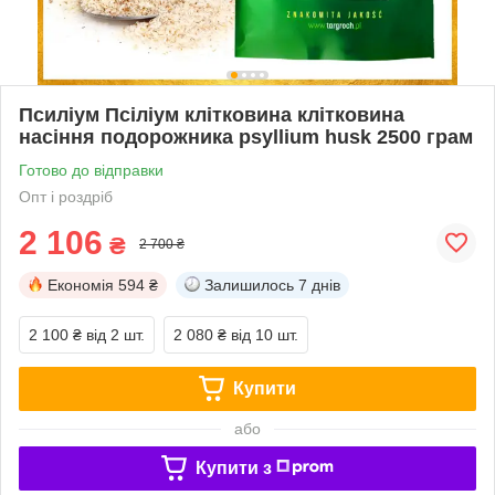
Псиліум Псіліум клітковина клітковина
насіння подорожника psyllium husk 2500 грам
Готово до відправки
Опт і роздріб
2 106
₴
2 700 ₴
Економія
594 ₴
Залишилось
7 днів
2 100 ₴
від 2 шт.
2 080 ₴
від 10 шт.
Купити
або
Купити з