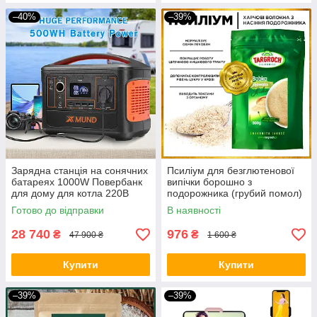
–40%
–39%
Зарядна станція на сонячних
Псиліум для безглютенової
батареях 1000W Повербанк
випічки борошно з
для дому для котла 220В
подорожника (грубий помол)
Генератор для квартири BIO
1500 грам
Готово до відправки
В наявності
28 740
976
₴
₴
47 900 ₴
1 600 ₴
Купити
Купити
–39%
–39%