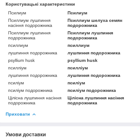
Користувацькi характеристики
Псилиум
Псилиум
Псиллиум лушпиння
Псиллиум шелуха семян
насіння подорожника
подорожника
Псиллиум лушпиння
Псиллиум лушпиння
подорожника
подорожника
псиллиум
псиллиум
лушпиння подорожника
лушпиння подорожника
psyllium husk
psyllium husk
псилліум
псилліум
лушпиння подорожника
лушпиння подорожника
псиліум
псиліум
псиліум подорожника
псиліум подорожника
Цілісна лушпиння насіння
Цілісна лушпиння насіння
подорожника
подорожника
Приховати
Умови доставки