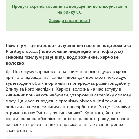
Продукт сертифікований та допущений до використання
на ринку ЄС
Завжди в наявності!
Псилліум - це порошок з лушпиння насіння подорожника
Plantago ovata (подорожник яйцеподібний, ісфагула) -
синонім псиліум (psyllium), водорозчинне, харчове
волокно.
Дія Псилліуму спрямована на зниження рівня цукру в крові
при його підвищенні. Таким чином цей препарат покращує
вуглеводний обмін в організмі і попереджає розвиток діабету
2 типу та його наслідків. Харчові волокна на час вступу в
кишечник починають набухати, утворюючи своєрідну слизову
масу. Ця маса виводить з організму різноманітні токсини,
оскільки є досить сильним ентеросорбентом. За це Псилліум
отримав назву "мітла для кишечника". Крім того, його дія
спрямована на обволікання стінок травного тракту, загоєння
виразок та ерозій на них та прискорення лікування різних
захворювань.