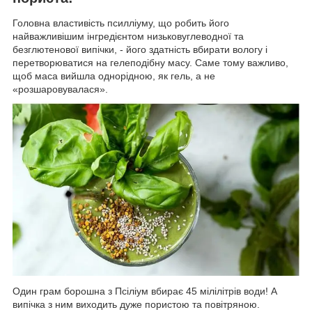
Головна властивість псилліуму, що робить його
найважливішим інгредієнтом низьковуглеводної та
безглютенової випічки, - його здатність вбирати вологу і
перетворюватися на гелеподібну масу. Саме тому важливо,
щоб маса вийшла однорідною, як гель, а не
«розшаровувалася».
Один грам борошна з Псіліум вбирає 45 мілілітрів води! А
випічка з ним виходить дуже пористою та повітряною.