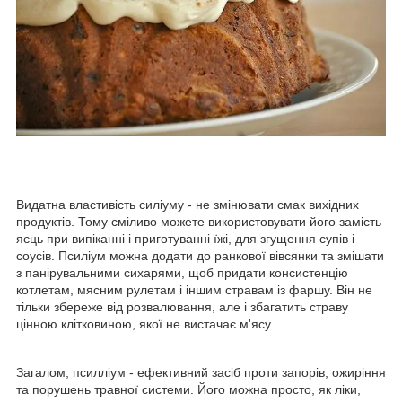
Видатна властивість силіуму - не змінювати смак вихідних
продуктів. Тому сміливо можете використовувати його замість
яєць при випіканні і приготуванні їжі, для згущення супів і
соусів. Псиліум можна додати до ранкової вівсянки та змішати
з панірувальними сиxapями, щоб придати консистенцію
котлетам, мясним рулетам і іншим стравам із фаршу. Він не
тільки збереже від розвалювання, але і збагатить страву
цінною клітковиною, якої не вистачає м'ясу.
Загалом, псилліум - ефективний засіб проти запорів, ожиріння
та порушень травної системи. Його можна просто, як ліки,