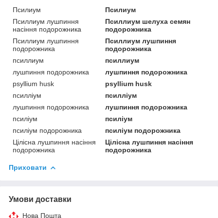
Псилиум
Псилиум
Псиллиум лушпиння
Псиллиум шелуха семян
насіння подорожника
подорожника
Псиллиум лушпиння
Псиллиум лушпиння
подорожника
подорожника
псиллиум
псиллиум
лушпиння подорожника
лушпиння подорожника
psyllium husk
psyllium husk
псилліум
псилліум
лушпиння подорожника
лушпиння подорожника
псиліум
псиліум
псиліум подорожника
псиліум подорожника
Цілісна лушпиння насіння
Цілісна лушпиння насіння
подорожника
подорожника
Приховати
Умови доставки
Нова Пошта