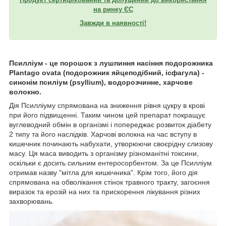
на ринку ЄС
Завжди в наявності!
Псилліум - це порошок з лушпиння насіння подорожника
Plantago ovata (подорожник яйцеподібний, ісфагула) -
синонім псиліум (psyllium), водорозчинне, харчове
волокно.
Дія Псилліуму спрямована на зниження рівня цукру в крові
при його підвищенні. Таким чином цей препарат покращує
вуглеводний обмін в організмі і попереджає розвиток діабету
2 типу та його наслідків. Харчові волокна на час вступу в
кишечник починають набухати, утворюючи своєрідну слизову
масу. Ця маса виводить з організму різноманітні токсини,
оскільки є досить сильним ентеросорбентом. За це Псилліум
отримав назву "мітла для кишечника". Крім того, його дія
спрямована на обволікання стінок травного тракту, загоєння
виразок та ерозій на них та прискорення лікування різних
захворювань.