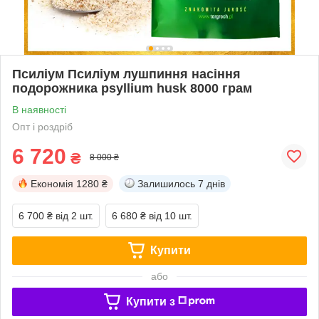
Псиліум Псиліум лушпиння насіння
подорожника psyllium husk 8000 грам
В наявності
Опт і роздріб
6 720
₴
8 000 ₴
Економія
1280 ₴
Залишилось
7 днів
6 700 ₴
від 2 шт.
6 680 ₴
від 10 шт.
Купити
або
Купити з