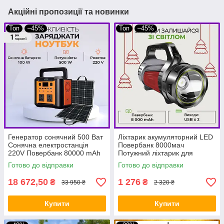
Акційні пропозиції та новинки
Топ
–45%
Топ
–45%
Генератор сонячний 500 Ват
Ліхтарик акумуляторний LED
Сонячна електростанція
Повербанк 8000мач
220V Повербанк 80000 mAh
Потужний ліхтарик для
+ сонячна панель 100 ват
освітлення будинку BIO
Готово до відправки
Готово до відправки
BIO
18 672,50
1 276
₴
₴
33 950 ₴
2 320 ₴
Купити
Купити