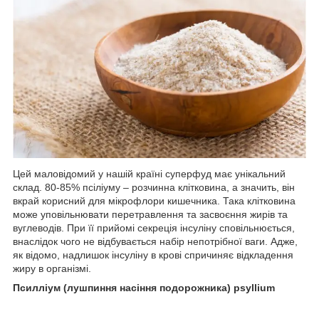
Цей маловідомий у нашій країні суперфуд має унікальний
склад. 80-85% псіліуму – розчинна клітковина, а значить, він
вкрай корисний для мікрофлори кишечника. Така клітковина
може уповільнювати перетравлення та засвоєння жирів та
вуглеводів. При її прийомі секреція інсуліну сповільнюється,
внаслідок чого не відбувається набір непотрібної ваги. Адже,
як відомо, надлишок інсуліну в крові спричиняє відкладення
жиру в організмі.
Псилліум (лушпиння насіння подорожника) psyllium