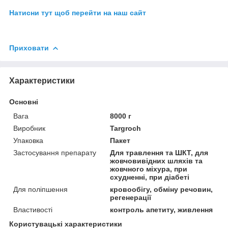
Натисни тут щоб перейти на наш сайт
Приховати
Характеристики
Основні
Вага
8000 г
Виробник
Targroch
Упаковка
Пакет
Застосування препарату
Для травлення та ШКТ, для
жовчовивідних шляхів та
жовчного міхура, при
схудненні, при діабеті
Для поліпшення
кровообігу, обміну речовин,
регенерації
Властивості
контроль апетиту, живлення
Користувацькi характеристики