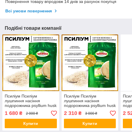
Повернення товару впродовж 14 днів за рахунок покупця
Всі умови повернення
Подібні товари компанії
Псиліум Псиліум
Псиліум Псиліум
Псил
лушпиння насіння
лушпиння насіння
лушп
подорожника psyllium husk
подорожника psyllium husk
подо
2000 грам
2500 грам
3000
1 680
2 310
2 5
₴
₴
2 000 ₴
3 000 ₴
Купити
Купити