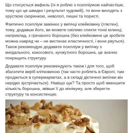
Що стосується вафель (їх я роблю з псилліумом найчастіше,
тому що це швидко і результат чудовий), то вони виходять з
хрусткою скоринкою, невологі, пишні та пористі.
Фактично псилліум замінює у випічці клейковину (глютен),
тому, додавши його, ви можете сміливо спекти тонкі млинці,
наприклад, з гречаного борошна (без клейковини це зробити
можна навряд чи – не вистачає еластичності, і вони рвуться).
Також рекомендую додавати псилліум у випічку з
мигдального, кокосового, кунжутного борошна, це значно
покращить структуру.
Додавати псилліум рекомендують також і для того, щоб
збагатити виріб клітковиною (так часто роблять в Європі, там
продається в супермаркетах, а в складі дієтичної випічки він
нерідко зустрічається). Навіщо ще? Та просто щоб зменшити
кількість борошна, звівши її до мінімуму, але зберегти
структуру та консистенцію.