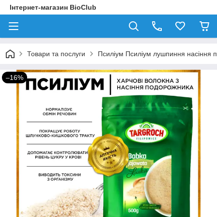
Інтернет-магазин BioClub
Товари та послуги
Псиліум Псиліум лушпиння насіння п
–16%