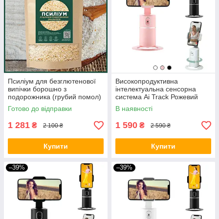
Псиліум для безглютенової
Високопродуктивна
випічки борошно з
інтелектуальна сенсорна
подорожника (грубий помол)
система Ai Track Рожевий
1500 грам
BIO
Готово до відправки
В наявності
1 281
1 590
₴
₴
2 100 ₴
2 590 ₴
Купити
Купити
–39%
–39%