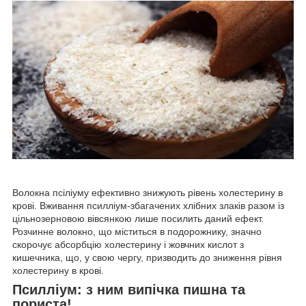
Волокна псіліуму ефективно знижують рівень холестерину в
крові. Вживання псилліум-збагачених хлібних злаків разом із
цільнозерновою вівсянкою лише посилить даний ефект.
Розчинне волокно, що міститься в подорожнику, значно
скорочує абсорбцію холестерину і жовчних кислот з
кишечника, що, у свою чергу, призводить до зниження рівня
холестерину в крові.
Псилліум: з ним випічка пишна та
пориста!