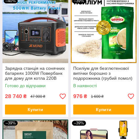
–40%
–39%
Зарядна станція на сонячних
Псиліум для безглютенової
батареях 1000W Повербанк
випічки борошно з
для дому для котла 220В
подорожника (грубий помол)
Генератор для квартири BIO
1500 грам
Готово до відправки
В наявності
28 740
976
₴
₴
47 900 ₴
1 600 ₴
Купити
Купити
–39%
–39%