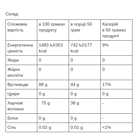
Склад:
Споживча
в 100 грамах
в порції 50
Калорій
вартість
продукту
грам
в 50 грамах
продукті
Енергетична
1483 kJ/353
742 kJ/177
9%
цінність
kcal
kcal
Жири
0
0
0
Жи́рні
0
0
0
кисло́ти
Вуглеводи
88 g
44 g
17%
Цукри
0 g
0 g
0 g
Харчові
75 g
38 g
-
волокна
Білок
0 g
0 g
-
Сіль
0,02 g
0,01 g
<1%