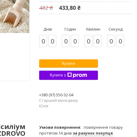
482 ₴
433,80 ₴
Днів
Годин
Хвилин
Секунд
0
0
0
0
0
0
0
0
Купити
Купити з
+380 (97) 550-32-04
Старший менеджер
Юлія
Псиліум
повернення товару
 ZDROVO
протягом 14 днів
за рахунок покупця