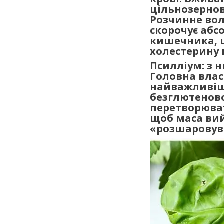
цільнозерно
Розчинне вол
скорочує абс
кишечника, щ
холестерину в
Псилліум: з 
Головна влас
найважливіш
безглютенової
перетворюват
щоб маса вий
«розшаровув