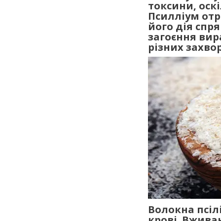
токсини, оск
Псилліум отр
його дія спр
загоєння вир
різних захво
Волокна псіл
крові. Вжива