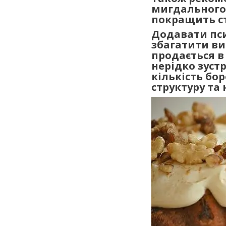
мигдального,
покращить ст
Додавати пси
збагатити ви
продається в 
нерідко зуст
кількість бор
структуру та