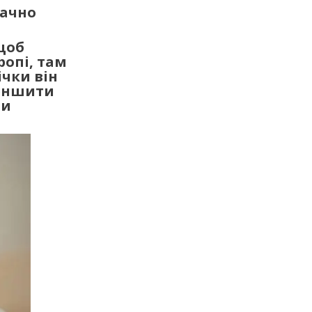
начно
щоб
ропі, там
ічки він
меншити
ти