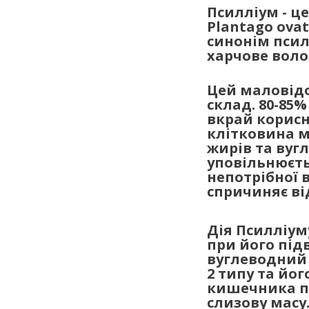
Псилліум - ц
Plantago ova
синонім псил
харчове воло
Цей маловідо
склад. 80-85%
вкрай корис
клітковина м
жирів та вугл
уповільнюєть
непотрібної в
спричиняє ві
Дія Псилліум
при його під
вуглеводний 
2 типу та йог
кишечника п
слизову масу