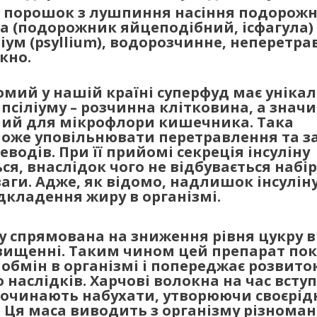
е порошок з лушпиння насіння подорож
ta (подорожник яйцеподібний, ісфагула) 
іум (psyllium), водорозчинне, неперетр
кно.
мий у нашій країні суперфуд має уніка
 псіліуму – розчинна клітковина, а значи
ний для мікрофлори кишечника. Така
оже уповільнювати перетравлення та з
еводів. При її прийомі секреція інсуліну
ся, внаслідок чого не відбувається набір
аги. Адже, як відомо, надлишок інсуліну
дкладення жиру в організмі.
у спрямована на зниження рівня цукру в
вищенні. Таким чином цей препарат по
обмін в організмі і попереджає розвито
о наслідків. Харчові волокна на час вступ
очинають набухати, утворюючи своєрід
. Ця маса виводить з організму різноман