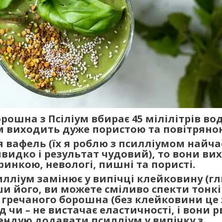
рошна з Псіліум вбирає 45 мілілітрів вод
м виходить дуже пористою та повітряно
я вафель (їх я роблю з псилліумом найча
видко і результат чудовий), то вони ви
ринкою, невологі, пишні та пористі.
лліум замінює у випічці клейковину (гл
и його, ви можете сміливо спекти тонкі
 гречаного борошна (без клейковини це
чи – не вистачає еластичності, і вони рв
ндую додавати псилліум у випічку з