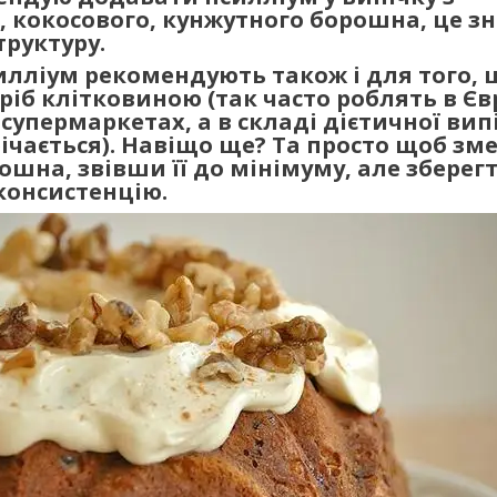
 кокосового, кунжутного борошна, це з
руктуру.
лліум рекомендують також і для того, 
ріб клітковиною (так часто роблять в Єв
супермаркетах, а в складі дієтичної вип
річається). Навіщо ще? Та просто щоб з
ошна, звівши її до мінімуму, але зберег
 консистенцію.