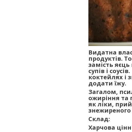
Видатна влас
продуктів. Т
замість яєць 
супів і соусі
коктейлях і 
додати їжу.
Загалом, пси
ожиріння та 
як ліки, прий
знежиреного 
Склад:
Харчова цінніс