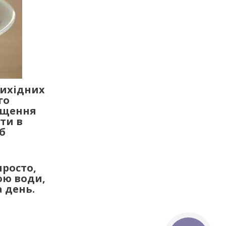
вихідних
го
гущення
ати в
б
просто,
кою води,
 день.