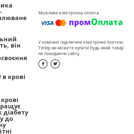
ника
-
авлюване
льний
У компанії підключені електронні платежі.
ть, він
Тепер ви можете купити будь-який товар
не покидаючи сайту.
асвоєння
 в крові
 крові
кращує
к діабету
у до
ну
ітні