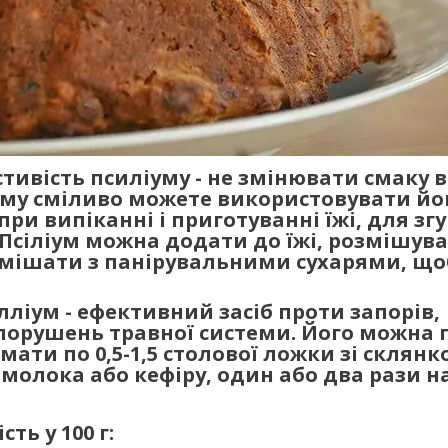
тивість псиліуму - не змінювати смаку 
ому сміливо можете використовувати йо
при випіканні і приготуванні їжі, для з
в. Псіліум можна додати до їжі, розмішув
змішати з панірувальними суxapями, що
лліум - ефективний засіб проти запорів,
порушень травної системи. Його можна 
мати по 0,5-1,5 столової ложки зі склян
молока або кефіру, один або два рази на
ть у 100 г: