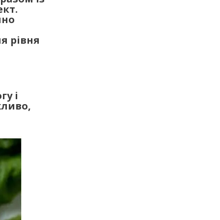
кт.
чно
я рівня
гу і
жливо,