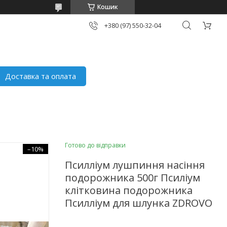
Кошик
+380 (97) 550-32-04
Доставка та оплата
Готово до відправки
–10%
Псилліум лушпиння насіння
подорожника 500г Псиліум
клітковина подорожника
Псилліум для шлунка ZDROVO