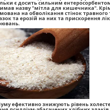
ільки є досить сильним ентеросорбентом
имав назву "мітла для кишечника". Крім
ямована на обволікання стінок травного 
азок та ерозій на них та прискорення лі
рювань.
іуму ефективно знижують рівень холест
ння псилліум-збагачених хлібних злаків 