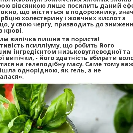
вою вівсянкою лише посилить даний ефе
окно, що міститься в подорожнику, зна
орбцію холестерину і жовчних кислот з
о, у свою чергу, призводить до зниженн
 крові.
ним випічка пишна та пориста!
тивість псилліуму, що робить його
им інгредієнтом низьковуглеводної та
 випічки, - його здатність вбирати воло
ися на гелеподібну масу. Саме тому ва
шла однорідною, як гель, а не
алася».