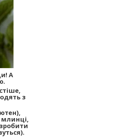
и! А
ю.
стіше,
ходять з
ютен),
 млинці,
 зробити
уться).