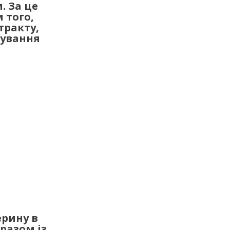
. За це
 того,
тракту,
кування
ерину в
разом із