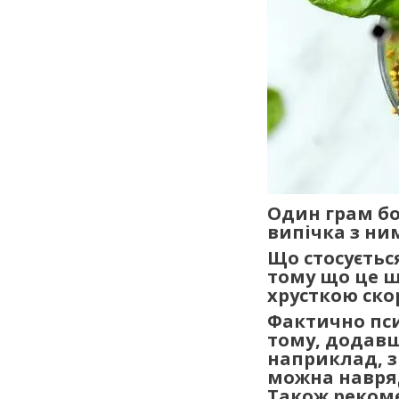
Один грам бо
випічка з ни
Що стосуєтьс
тому що це ш
хрусткою ско
Фактично пси
тому, додавш
наприклад, з
можна навряд 
Також рекоме