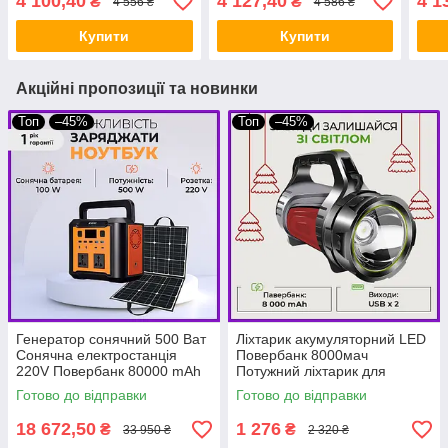
4 100,40
4 127,40
4 1
₴
₴
4 556 ₴
4 586 ₴
Canon PIXMA TS3150
Купити
Купити
Акційні пропозиції та новинки
Топ
–45%
Топ
–45%
Генератор сонячний 500 Ват
Ліхтарик акумуляторний LED
Сонячна електростанція
Повербанк 8000мач
220V Повербанк 80000 mAh
Потужний ліхтарик для
+ сонячна панель 100 ват
освітлення будинку BIO
Готово до відправки
Готово до відправки
BIO
18 672,50
1 276
₴
₴
33 950 ₴
2 320 ₴