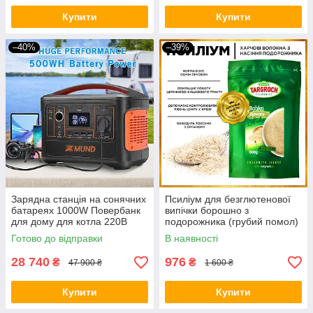
Купити
Купити
–40%
–39%
Зарядна станція на сонячних
Псиліум для безглютенової
батареях 1000W Повербанк
випічки борошно з
для дому для котла 220В
подорожника (грубий помол)
Генератор для квартири BIO
1500 грам
Готово до відправки
В наявності
28 740
976
₴
₴
47 900 ₴
1 600 ₴
Купити
Купити