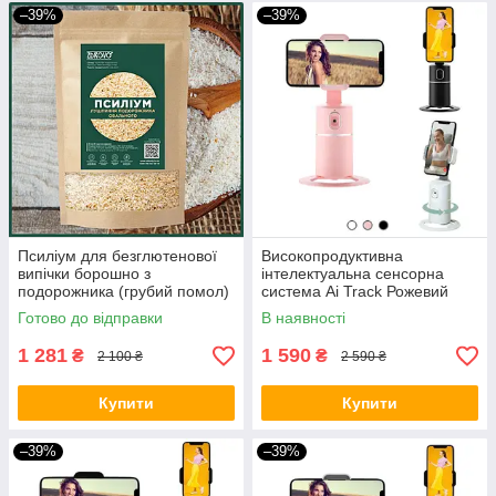
–39%
–39%
Псиліум для безглютенової
Високопродуктивна
випічки борошно з
інтелектуальна сенсорна
подорожника (грубий помол)
система Ai Track Рожевий
1500 грам
BIO
Готово до відправки
В наявності
1 281
1 590
₴
₴
2 100 ₴
2 590 ₴
Купити
Купити
–39%
–39%