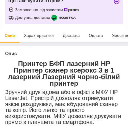
Що таке купити з Пром?
Замовлення під захистом
Доступна доставка
Опис
Характеристики
Доставка
Оплата
Умови п
Опис
Принтер БФП лазерний HP
Принтер сканер ксерокс 3 в 1
лазерний Лазерний чорно-білий
принтер
Зручний друк вдома або в офісі з МФУ HP
LaserJet. Пристрій дозволяє отримувати
якісні роздруківки, має вбудований сканер
та копір. Його легко та просто
використовувати. МФУ дозволяє друкувати
прямо з планшета та смартфона.