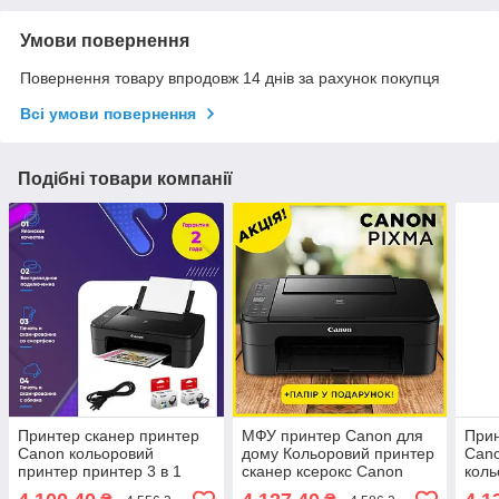
Умови повернення
Повернення товару впродовж 14 днів за рахунок покупця
Всі умови повернення
Подібні товари компанії
Принтер сканер принтер
МФУ принтер Canon для
Прин
Canon кольоровий
дому Кольоровий принтер
Cano
принтер принтер 3 в 1
сканер ксерокс Canon
коль
принтер для будинку мфу
принтер 3в1
Can