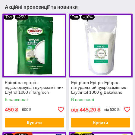
Акційні пропозиції та новинки
Топ
–25%
Топ
–16%
Ерітрітол ерітріт
Ерітрітол Ерітріт Ерітрол
підсолоджувач цукрозамінник
натуральний цукрозамінник
Erytrol 1000 г Targroch
Erythritol 1000 g Bakaliano
В наявності
В наявності
450
445,20
₴
від
₴
600 ₴
від 530 ₴
Купити
Купити