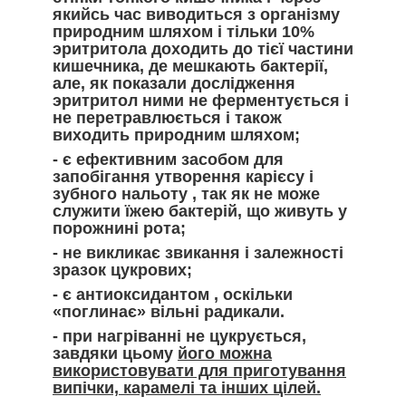
якийсь час виводиться з організму
природним шляхом і тільки 10%
эритритола доходить до тієї частини
кишечника, де мешкають бактерії,
але, як показали дослідження
эритритол ними не ферментується і
не перетравлюється і також
виходить природним шляхом;
-
є ефективним засобом для
запобігання утворення карієсу і
зубного нальоту
, так як не може
служити їжею бактерій, що живуть у
порожнині рота;
-
не викликає звикання
і залежності
зразок цукрових;
-
є антиоксидантом
, оскільки
«поглинає» вільні радикали.
- при нагріванні не цукрується,
завдяки цьому
його можна
використовувати для приготування
випічки, карамелі та інших цілей.