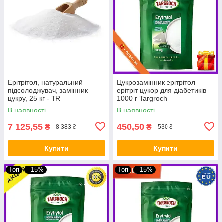
Ерітрітол, натуральний
Цукрозамінник ерітрітол
підсолоджувач, замінник
ерітріт цукор для діабетиків
цукру, 25 кг - TR
1000 г Targroch
В наявності
В наявності
7 125,55
450,50
₴
₴
8 383 ₴
530 ₴
Купити
Купити
Топ
–15%
Топ
–15%