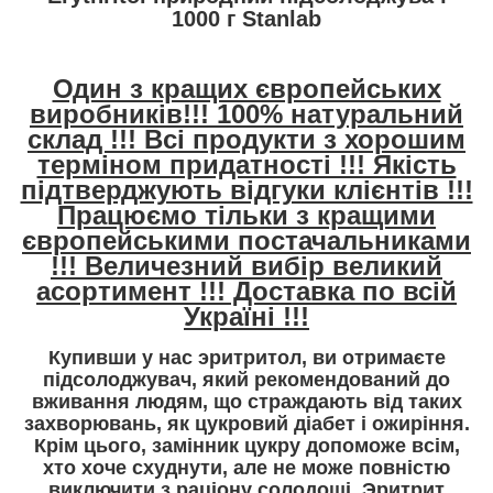
1000 г Stanlab
Один з кращих європейських
виробників!!! 100% натуральний
склад !!! Всі продукти з хорошим
терміном придатності !!! Якість
підтверджують відгуки клієнтів !!!
Працюємо тільки з кращими
європейськими постачальниками
!!! Величезний вибір великий
асортимент !!! Доставка по всій
Україні !!!
Купивши у нас эритритол, ви отримаєте
підсолоджувач, який рекомендований до
вживання людям, що страждають від таких
захворювань, як цукровий діабет і ожиріння.
Крім цього, замінник цукру допоможе всім,
хто хоче схуднути, але не може повністю
виключити з раціону солодощі. Эритрит