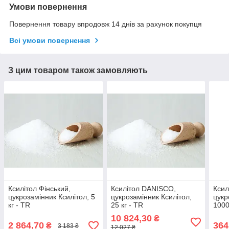
Умови повернення
Повернення товару впродовж 14 днів за рахунок покупця
Всі умови повернення
З цим товаром також замовляють
Ксилітол Фінський,
Ксилітол DANISCO,
Ксил
цукрозамінник Ксилітол, 5
цукрозамінник Ксилітол,
цукр
кг - TR
25 кг - TR
1000
10 824,30
₴
2 864,70
364
₴
3 183 ₴
12 027 ₴