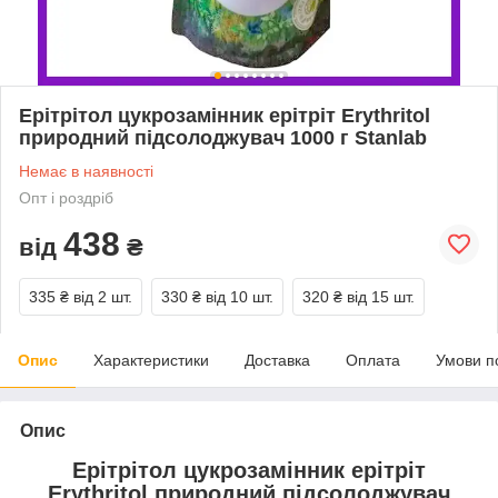
Ерітрітол цукрозамінник ерітріт Erythritol
природний підсолоджувач 1000 г Stanlab
Немає в наявності
Опт і роздріб
438
від
₴
335 ₴
від 2 шт.
330 ₴
від 10 шт.
320 ₴
від 15 шт.
Опис
Характеристики
Доставка
Оплата
Умови п
Опис
Ерітрітол цукрозамінник ерітріт
Erythritol природний підсолоджувач