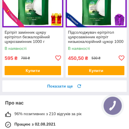
Ерітріт замінник цукру
Підсолоджувач ерітрітол
ерітрітол безкалорійний
цукрозамінник ерітріт
цукрозамінник 1000 г
низькокалорійний цукор 1000
Targroch
г Targroch
В наявності
В наявності
595
450,50
₴
₴
700 ₴
530 ₴
Купити
Купити
Показати ще
Про нас
96% позитивних з 210 відгуків за рік
Працює з 02.08.2021