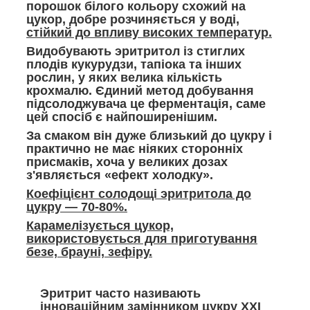
порошок білого кольору схожий на
цукор,
добре розчиняється у воді
,
стійкий до впливу високих температур.
Видобувають эритритол із стиглих
плодів кукурудзи, тапіока та інших
рослин, у яких велика кількість
крохмалю. Єдиний метод добування
підсолоджувача це ферментація, саме
цей спосіб є найпоширенішим.
За смаком він дуже близький до цукру і
практично не має ніяких сторонніх
присмаків
, хоча у великих дозах
з'являється «ефект холодку».
Коефіцієнт солодощі эритритола до
цукру — 70-80%.
Карамелізується цукор,
використовується для приготування
безе, брауні, зефіру.
Эритрит часто називають
інноваційним замінником цукру XXI