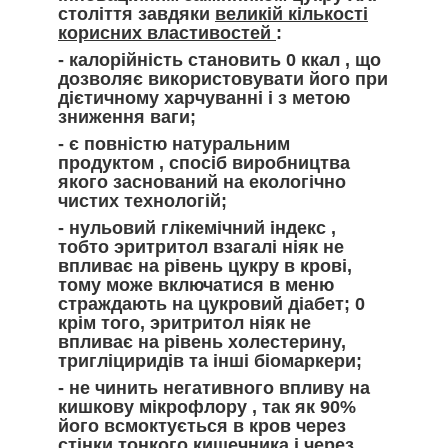
століття завдяки
великій кількості
корисних властивостей
:
-
калорійність становить 0 ккал
, що
дозволяє використовувати його при
дієтичному харчуванні і з метою
зниження ваги;
-
є повністю натуральним
продуктом
, спосіб виробництва
якого заснований на екологічно
чистих технологій;
-
нульовий глікемічний індекс
,
тобто эритритол взагалі ніяк не
впливає на рівень цукру в крові,
тому може включатися в меню
страждають на цукровий діабет; 0
крім того, эритритол ніяк не
впливає на рівень холестерину,
тригліциридів та інші біомаркери;
-
не чинить негативного впливу на
кишкову мікрофлору
, так як 90%
його всмоктується в кров через
стінки тонкого кишечника і через