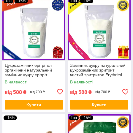
Топ
–16%
Топ
–16%
Цукрозамінник ерітрітол
Замінник цукру натуральний
органічний натуральний
цукрозамінник эритрит
замінник цукру ерітріт
чистий эритритол Erythritol
Erythritol 1000 g Bakaliano
1000 g Bakaliano
В наявності
В наявності
588
588
від
₴
від
₴
від 700 ₴
від 700 ₴
Купити
Купити
–15%
Топ
–15%