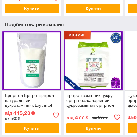
Купити
Купити
Подібні товари компанії
Ерітрітол Ерітріт Ерітрол
Ерітрол замінник цукру
Цукр
натуральний
ерітріт безкалорійний
еріт
цукрозамінник Erythritol
цукрозамінник ерітрітол
діаб
1000 g Bakaliano
1000 г Intenson
445,20
від
₴
477
450
від
₴
від 530 ₴
від 530 ₴
Купити
Купити