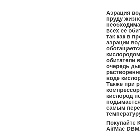
Аэрация во
пруду жизн
необходима
всех ее оби
так как в п
аэрации во
обогащаетс
кислородом
обитатели 
очередь ды
растворенн
воде кисло
Также при 
компрессор
кислород п
подымается
самым пере
температуру
Покупайте 
AirMac DBMX