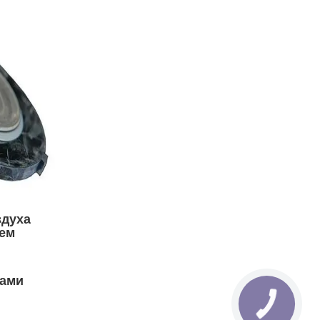
здуха
тем
ками