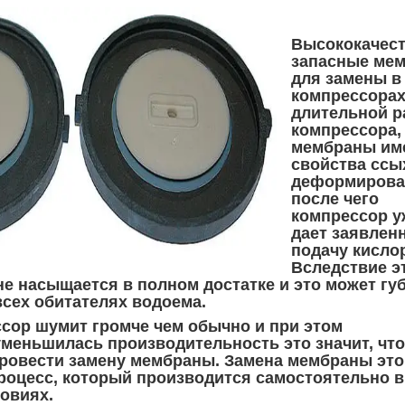
Высококачес
запасные ме
для замены в
компрессорах
длительной р
компрессора,
мембраны им
свойства ссы
деформирова
после чего
компрессор у
дает заявлен
подачу кисло
Вследствие э
не насыщается в полном достатке и это может гу
всех обитателях водоема.
ссор шумит громче чем обычно и при этом
уменьшилась производительность это значит, что
ровести замену мембраны. Замена мембраны это
роцесс, который производится самостоятельно в
овиях.