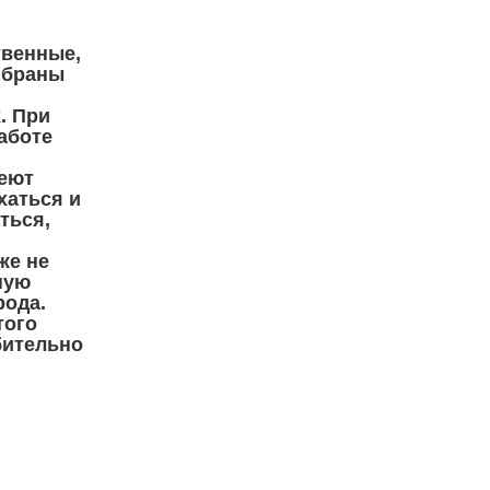
твенные,
мбраны
. При
аботе
еют
хаться и
ться,
же не
ную
рода.
того
бительно