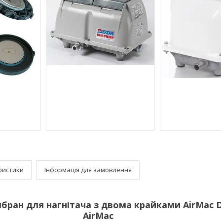
ристики
Інформація для замовлення
ран для нагнітача з двома крайками AirMac 
AirMac