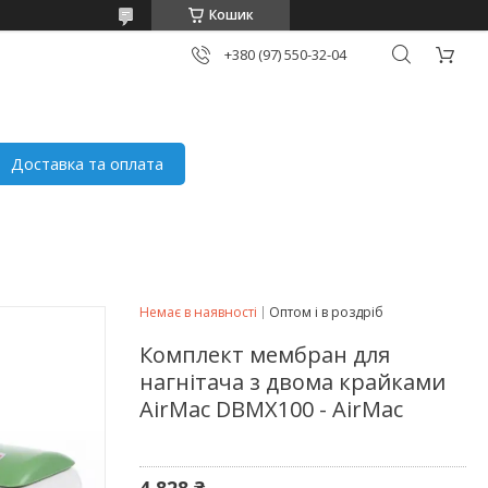
Кошик
+380 (97) 550-32-04
Доставка та оплата
Немає в наявності
Оптом і в роздріб
Комплект мембран для
нагнітача з двома крайками
AirMac DBMX100 - AirMac
4 828 ₴