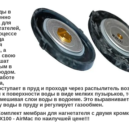
ды в
енно
 для
тателей,
роцессе
да
я
, а
в свою
шат
ым в
родом.
работе
а,
оступает в пруд и проходя через распылитель во
 к поверхности воды в виде мелких пузырьков, 
мешивая слои воды в водоеме. Это выравнивает
 воды в пруду и регулирует газообмен.
Комплект мембран для нагнетателя с двумя кром
100 - AirMac по наилучшей цене!!!