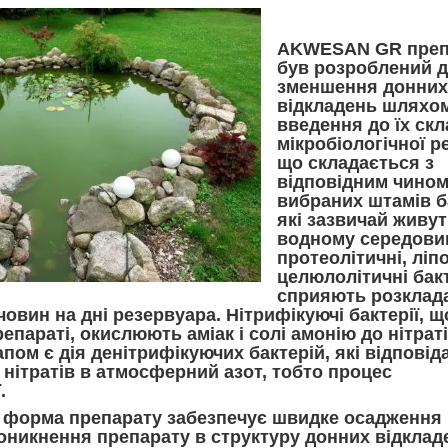
AKWESAN GR преп
був розроблений 
зменшення донних
відкладень шляхо
введення до їх скл
мікробіологічної р
що складається з
відповідним чино
вибраних штамів б
які зазвичай живут
водному середовищ
протеолітичні, ліпо
целюлолітичні бакт
сприяють розклад
човин на дні резервуара. Нітрифікуючі бактерії, щ
епараті, окислюють аміак і солі амонію до нітраті
пом є дія денітрифікуючих бактерій, які відповід
нітратів в атмосферний азот, тобто процес
.
 форма препарату забезпечує швидке осадження 
никнення препарату в структуру донних відклад