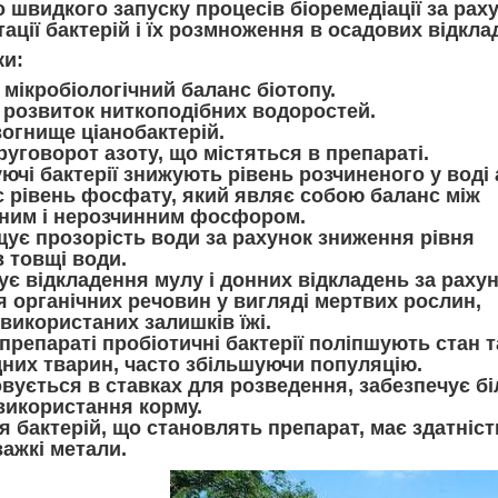
 швидкого запуску процесів біоремедіації за рах
тації бактерій і їх розмноження в осадових відкла
ки:
 мікробіологічний баланс біотопу.
 розвиток ниткоподібних водоростей.
огнище ціанобактерій.
руговорот азоту, що містяться в препараті.
ючі бактерії знижують рівень розчиненого у воді 
є рівень фосфату, який являє собою баланс між
ним і нерозчинним фосфором.
щує прозорість води за рахунок зниження рівня
 товщі води.
ує відкладення мулу і донних відкладень за раху
 органічних речовин у вигляді мертвих рослин,
евикористаних залишків їжі.
препараті пробіотичні бактерії поліпшують стан т
дних тварин, часто збільшуючи популяцію.
вується в ставках для розведення, забезпечує б
використання корму.
я бактерій, що становлять препарат, має здатніст
важкі метали.