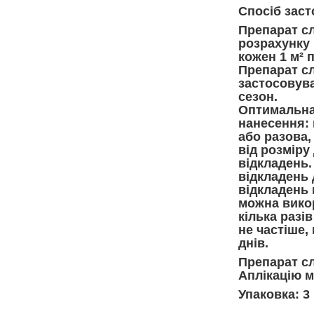
Спосіб заст
Препарат сл
розрахунку 
кожен 1 м² 
Препарат сл
застосовува
сезон.
Оптимальна
нанесення: 
або разова,
від розміру
відкладень.
відкладень
відкладень
можна вико
кілька разів
не частіше, 
днів.
Препарат сл
Аплікацію м
Упаковка: 3 