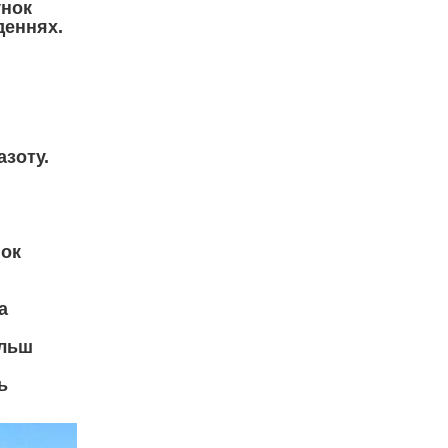
унок
деннях.
азоту.
нок
а
ільш
ь