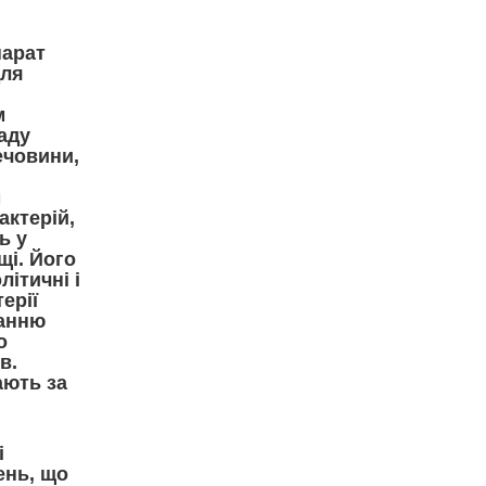
арат
для
м
аду
ечовини,
м
актерій,
ь у
і. Його
літичні і
ерії
анню
о
в.
ають за
і
ень, що