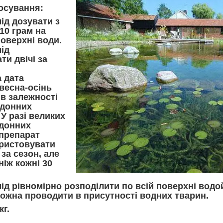
осування:
ід дозувати з
10 грам на
поверхні води.
ід
ти двічі за
 дата
весна-осінь
 в залежності
 донних
 У разі великих
 донних
 препарат
ристовувати
 за сезон, але
ніж кожні 30
ід рівномірно розподілити по всій поверхні водо
ожна проводити в присутності водних тварин.
кг.