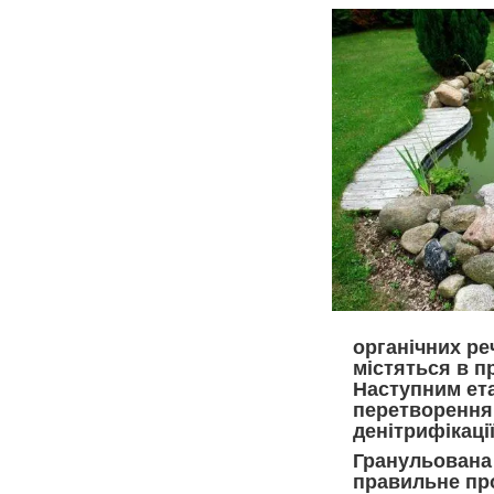
органічних ре
містяться в пр
Наступним ета
перетворення 
денітрифікації
Гранульована
правильне про