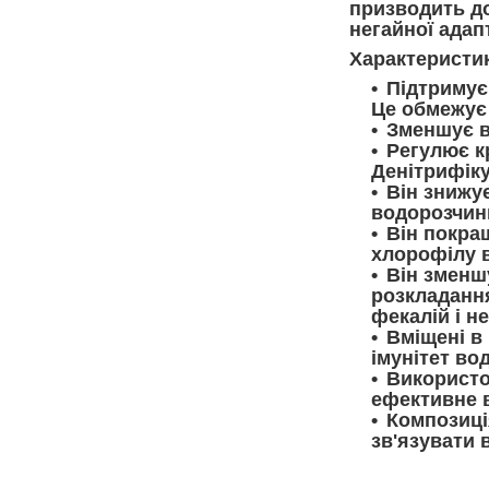
призводить до
негайної адап
Характеристи
Підтримує
Це обмежує
Зменшує в
Регулює к
Денітрифіку
Він знижу
водорозчин
Він покра
хлорофілу в
Він зменш
розкладання
фекалій і н
Вміщені в 
імунітет во
Використо
ефективне 
Композиці
зв'язувати 