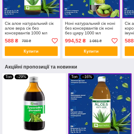
Сік алое натуральний сік
Ноні натуральний сік ноні
Сік 
алое вера сік без
без консервантів сік ноні
коро
консервантів 1000 мл
без цукру 1000 мл
імуні
Altermedica
EkaMedica
конс
588
994,52
588
₴
₴
700 ₴
1 081 ₴
Alte
Купити
Купити
Акційні пропозиції та новинки
Топ
–29%
Топ
–16%