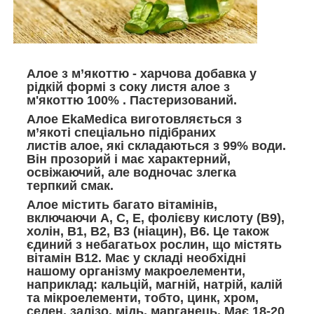
Алое з м’якоттю - харчова добавка у
рідкій формі з соку листя алое з
м'якоттю 100% . Пастеризований.
Алое EkaMedica виготовляється з
м’якоті спеціально підібраних
листів алое, які складаються з 99% води.
Він прозорий і має характерний,
освіжаючий, але водночас злегка
терпкий смак.
Алое містить багато вітамінів,
включаючи A, C, E, фолієву кислоту (B9),
холін, В1, В2, В3 (ніацин), В6. Це також
єдиний з небагатьох рослин, що містять
вітамін B12. Має у складі необхідні
нашому організму макроелементи,
наприклад: кальцій, магній, натрій, калій
та мікроелементи, тобто, цинк, хром,
селен, залізо, мідь, марганець. Має 18-20