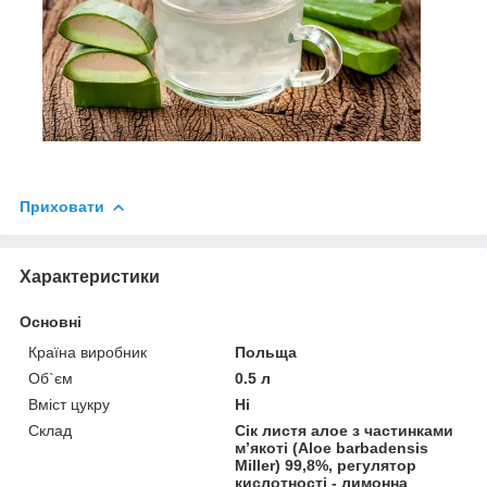
Приховати
Характеристики
Основні
Країна виробник
Польща
Об`єм
0.5 л
Вміст цукру
Ні
Склад
Сік листя алое з частинками
м’якоті (Aloe barbadensis
Miller) 99,8%, регулятор
кислотності - лимонна