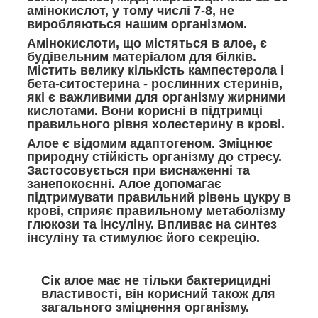
амінокислот, у тому числі 7-8, не
виробляються нашим організмом.
Амінокислоти, що містяться в алое, є
будівельним матеріалом для білків.
Містить велику кількість кампестерола і
бета-ситостерина - рослинних стеринів,
які є важливими для організму жирними
кислотами. Вони корисні в підтримці
правильного рівня холестерину в крові.
Алое є відомим адаптогеном. Зміцнює
природну стійкість організму до стресу.
Застосовується при виснаженні та
занепокоєнні. Алое допомагає
підтримувати правильний рівень цукру в
крові, сприяє правильному метаболізму
глюкози та інсуліну. Впливає на синтез
інсуліну та стимулює його секрецію.
Сік алое має не тільки бактерицидні
властивості, він корисний також для
загального зміцнення організму.