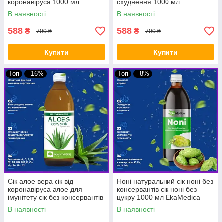
коронавіруса 1000 мл
схуднення 1000 мл
Altermedica
Altermedica
В наявності
В наявності
588
588
₴
₴
700 ₴
700 ₴
Купити
Купити
Топ
–16%
Топ
–8%
Сік алое вера сік від
Ноні натуральний сік ноні без
коронавіруса алое для
консервантів сік ноні без
імунітету сік без консервантів
цукру 1000 мл EkaMedica
1000 мл Altermedica
В наявності
В наявності