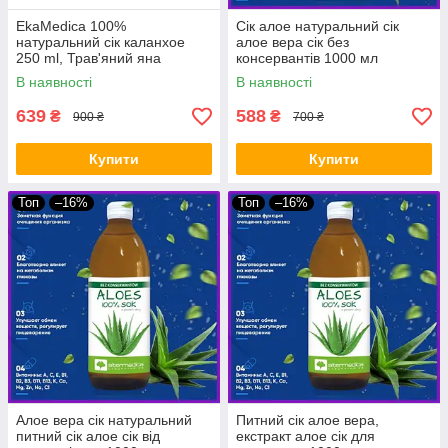
EkaMedica 100%
Сік алое натуральний сік
натуральний сік каланхое
алое вера сік без
250 ml, Трав'яний яна
консервантів 1000 мл
добавка для догляду за
Altermedica
В наявності
В наявності
шкірою і волоссям
639
588
₴
₴
900 ₴
700 ₴
Купити
Купити
Топ
–16%
Топ
–16%
Алое вера сік натуральний
Питний сік алое вера,
питний сік алое сік від
екстракт алое сік для