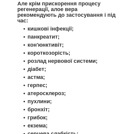
Але крім прискорення процесу
регенерації, алое вера
рекомендують до застосування і під
час:
кишкові інфекції;
панкреатит;
кон'юнктивіт;
короткозорість;
розлад нервової системи;
діабет;
астма;
герпес;
атеросклероз;
пухлини;
бронхіт;
грибок;
екзема;
серцева слабкість;