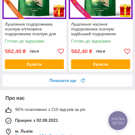
Лушпиння подорожника
Лушпиння насіння
псиліум клітковина
подорожника псиліум
подорожника псиліум для
індійський подорожник
схуднення Targroch 500 г
дієтичний псиліум Targroch
Готово до відправки
Готово до відправки
500 г
562,40
562,40
₴
₴
760 ₴
760 ₴
Купити
Купити
Показати ще
Про нас
96% позитивних з 210 відгуків за рік
Працює з 02.08.2021
КНОПКА
ЗВ'ЯЗКУ
м. Львів