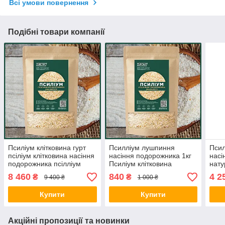
Всі умови повернення
Подібні товари компанії
Псиліум клітковина гурт
Псилліум лушпиння
Псил
псіліум клітковина насіння
насіння подорожника 1кг
насі
подорожника псілліум
Псиліум клітковина
нату
psyllium husk 10 кг
подорожника Псилліум
насі
8 460
840
4 2
₴
₴
9 400 ₴
1 000 ₴
для шлунка ZDROVO
- TR
Купити
Купити
Акційні пропозиції та новинки