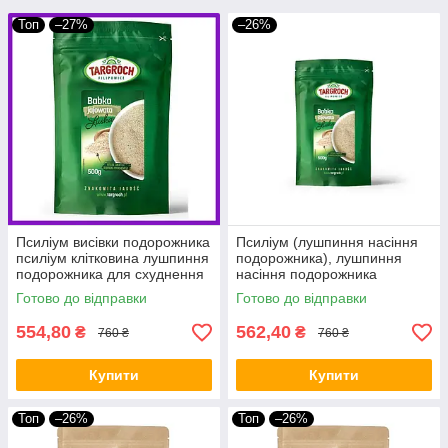
Топ
–27%
–26%
Псиліум висівки подорожника
Псиліум (лушпиння насіння
псиліум клітковина лушпиння
подорожника), лушпиння
подорожника для схуднення
насіння подорожника
Targroch 500 г
яйцевидного (Plantago
Готово до відправки
Готово до відправки
ovata), 500 г - Targroch
554,80
562,40
₴
₴
760 ₴
760 ₴
Купити
Купити
Топ
–26%
Топ
–26%