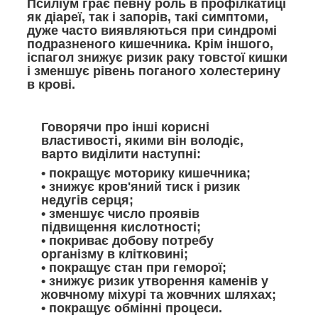
Псиліум грає певну роль в профілкатиці
як діареї, так і запорів, такі симптоми,
дуже часто виявляються при синдромі
подразненого кишечника. Крім іншого,
іспагол знижує ризик раку товстої кишки
і зменшує рівень поганого холестерину
в крові.
Говорячи про інші корисні
властивості, якими він володіє,
варто виділити наступні:
• покращує моторику кишечника;
• знижує кров'яний тиск і ризик
недугів серця;
• зменшує число проявів
підвищення кислотності;
• покриває добову потребу
організму в клітковині;
• покращує стан при геморої;
• знижує ризик утворення каменів у
жовчному міхурі та жовчних шляхах;
• покращує обмінні процеси.