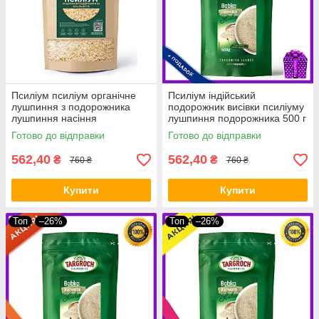
Псиліум псиліум органічне
Псиліум індійський
лушпиння з подорожника
подорожник висівки псиліуму
лушпиння насіння
лушпиння подорожника 500 г
подорожника 500 g Індія
Targroch
Готово до відправки
Готово до відправки
ZDROVO
562,40
562,40
₴
₴
760 ₴
760 ₴
Купити
Купити
Топ
–26%
Топ
–26%