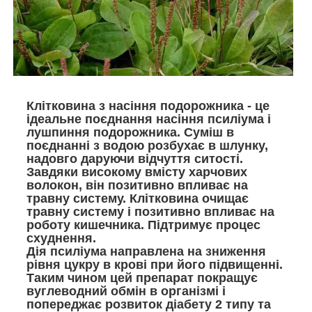
Клітковина з насіння подорожника - це
ідеальне поєднання насіння псиліума і
лушпиння подорожника. Суміш в
поєднанні з водою розбухає в шлунку,
надовго даруючи відчуття ситості.
Завдяки високому вмісту харчових
волокон, він позитивно впливає на
травну систему. Клітковина очищає
травну систему і позитивно впливає на
роботу кишечника. Підтримує процес
схуднення.
Дія псиліума направлена на зниження
рівня цукру в крові при його підвищенні.
Таким чином цей препарат покращує
вуглеводний обмін в організмі і
попереджає розвиток діабету 2 типу та