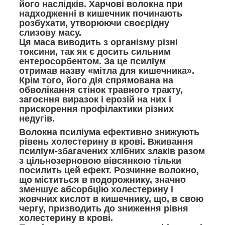
його наслідків. Харчові волокна при
надходженні в кишечник починають
розбухати, утворюючи своєрідну
слизову масу.
Ця маса виводить з організму різні
токсини, так як є досить сильним
ентеросорбентом. За це псиліум
отримав назву «мітла для кишечника».
Крім того, його дія спрямована на
обволікання стінок травного тракту,
загоєння виразок і ерозій на них і
прискорення профілактики різних
недугів.
Волокна псиліума ефективно знижують
рівень холестерину в крові. Вживання
псиліум-збагачених хлібних злаків разом
з цільнозерновою вівсянкою тільки
посилить цей ефект. Розчинне волокно,
що міститься в подорожнику, значно
зменшує абсорбцію холестерину і
жовчних кислот в кишечнику, що, в свою
чергу, призводить до зниження рівня
холестерину в крові.