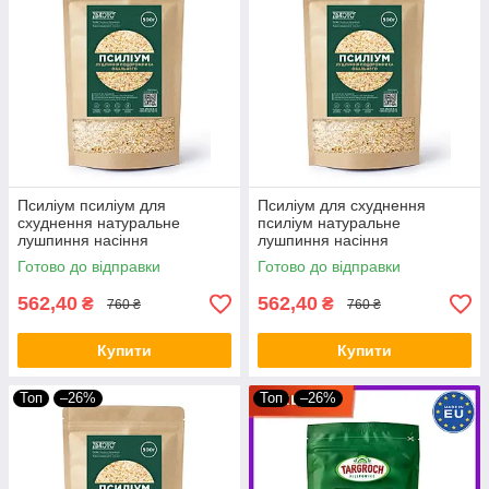
Псиліум псиліум для
Псиліум для схуднення
схуднення натуральне
псиліум натуральне
лушпиння насіння
лушпиння насіння
подорожника psyllium
подорожника psyllium
Готово до відправки
Готово до відправки
псиліум 500 g Індія ZDROVO
псиліум 500 g Індія ZDROVO
562,40
562,40
₴
₴
760 ₴
760 ₴
Купити
Купити
Топ
–26%
Топ
–26%