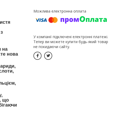
листя
 з
У компанії підключені електронні платежі.
Тепер ви можете купити будь-який товар
не покидаючи сайту.
 на
сте нова
хариди,
слоти,
льцієм,
у,
, що
бігаючи