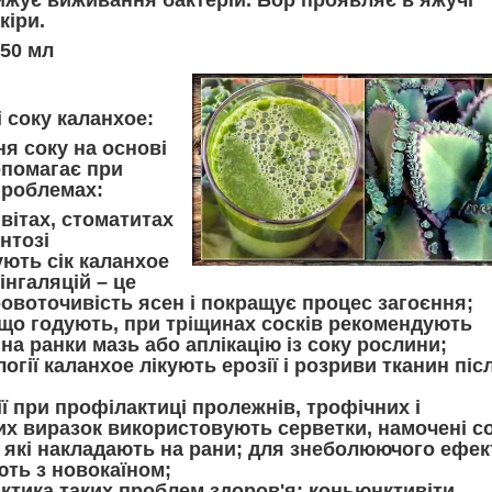
жує виживання бактерій. Бор проявляє в яжучі
кіри.
250 мл
 соку каланхое:
я соку на основі
опомагає при
проблемах:
івітах, стоматитах
нтозі
ють сік каланхое
 інгаляцій – це
овоточивість ясен і покращує процес загоєння;
 що годують, при тріщинах сосків рекомендують
на ранки мазь або аплікацію із соку рослини;
логії каланхое лікують ерозії і розриви тканин піс
ії при профілактиці пролежнів, трофічних і
их виразок використовують серветки, намочені с
 які накладають на рани; для знеболюючого ефек
ють з новокаїном;
ктика таких проблем здоров'я: коньюнктивіти,