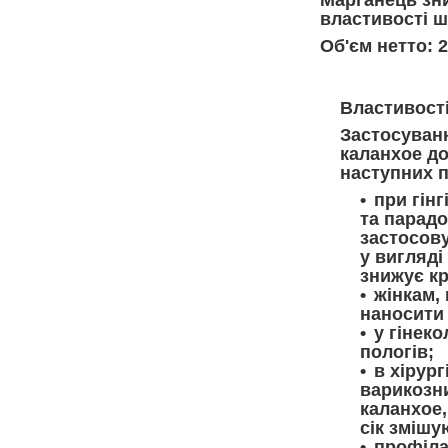
Марганець зни
властивості ш
Об'єм нетто: 
Властивості
Застосуванн
каланхое д
наступних 
при гінг
та парадо
застосову
у вигляді
знижує кр
жінкам,
наносити 
у гінеко
пологів;
в хірург
варикозн
каланхое,
сік змішу
профіла