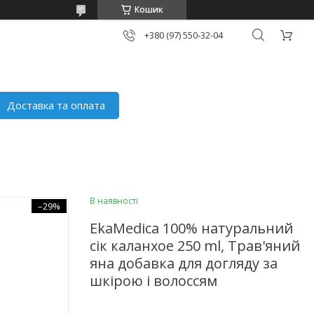
Кошик
+380 (97) 550-32-04
Доставка та оплата
В наявності
–29%
EkaMedica 100% натуральний
сік каланхое 250 ml, Трав'яний
яна добавка для догляду за
шкірою і волоссям