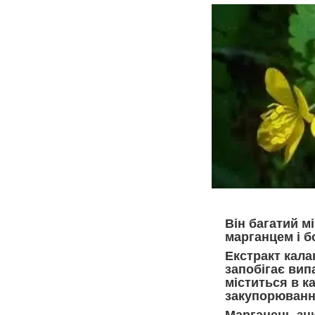
Він багатий м
марганцем і б
Екстракт кала
запобігає вип
міститься в к
закупорювання