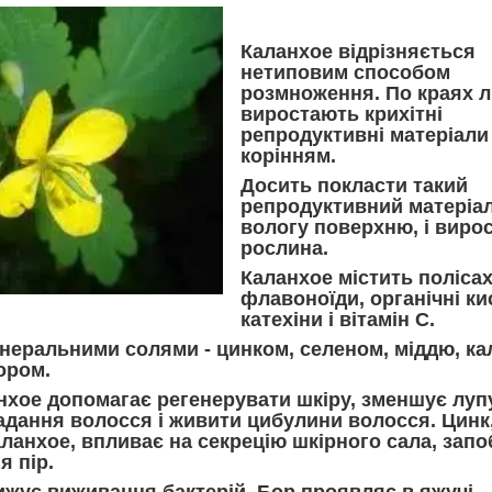
Каланхое відрізняється
нетиповим способом
розмноження. По краях 
виростають крихітні
репродуктивні матеріали
корінням.
Досить покласти такий
репродуктивний матеріал
вологу поверхню, і виро
рослина.
Каланхое містить поліса
флавоноїди, органічні ки
катехіни і вітамін С.
інеральними солями - цинком, селеном, міддю, ка
ором.
нхое допомагає регенерувати шкіру, зменшує луп
адання волосся і живити цибулини волосся. Цинк
аланхое, впливає на секрецію шкірного сала, запо
 пір.