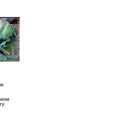
ля
оком
ту