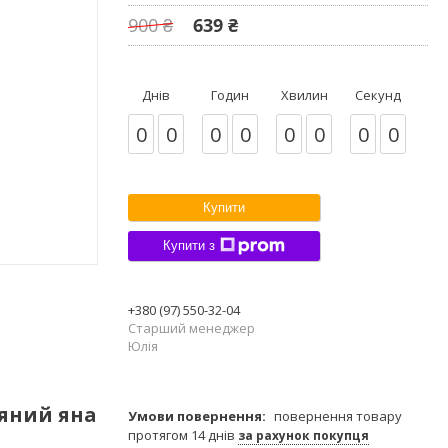
900 ₴
639 ₴
Днів
Годин
Хвилин
Секунд
0
0
0
0
0
0
0
0
Купити
Купити з
+380 (97) 550-32-04
Старший менеджер
Юлія
'яний яна
повернення товару
протягом 14 днів
за рахунок покупця