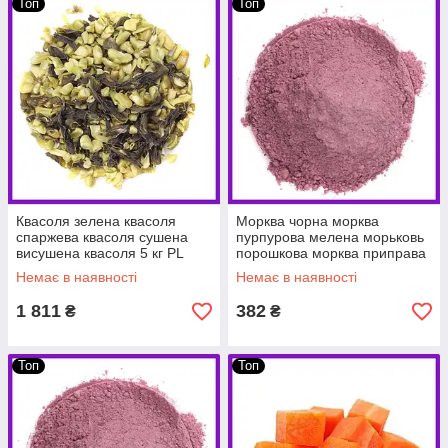
Топ
Топ
Квасоля зелена квасоля
Морква чорна морква
спаржева квасоля сушена
пурпурова мелена морьковь
висушена квасоля 5 кг PL
порошкова морква приправа
1 кг PL
Немає в наявності
Немає в наявності
1 811
382
₴
₴
Топ
Топ