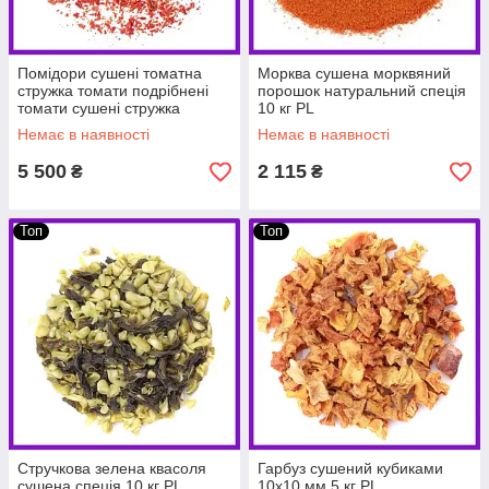
Помідори сушені томатна
Морква сушена морквяний
стружка томати подрібнені
порошок натуральний спеція
томати сушені стружка
10 кг PL
томату 5 кг PL
Немає в наявності
Немає в наявності
5 500
2 115
₴
₴
Топ
Топ
Стручкова зелена квасоля
Гарбуз сушений кубиками
сушена спеція 10 кг PL
10х10 мм 5 кг PL