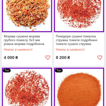
Морква сушена морква
Помідори сушені томатна
грубого помелу 3х3 мм
стружка томати подрібнені
різана морква подрібнена
томати сушені стружка
морква 10 кг PL
томату 10 кг PL
Немає в наявності
Немає в наявності
4 000
8 200
₴
₴
Топ
Топ