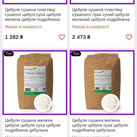
Цибуля сушена пластівці
Цибуля сушена пластівці
сушеної цибулі суха цибуля
сушеного лука сухий цибуля
мелена цибуля подрібнена
мелений цибуля подрібнена
цибуля 5 кг PL
цибуля 10 кг PL
Немає в наявності
Немає в наявності
1 282
2 473
₴
₴
Топ
Топ
Цибуля сушена мелена
Цибуля сушена мелена
цибуля цибуля суха цибуля
цибуля цибуля суха цибуля
подрібнена цибульна
подрібнена цибульна
приправа 5 кг PL
приправа 10 кг PL