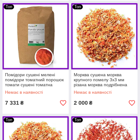
Топ
Топ
Помідори сушені мелені
Морква сушена морква
помідори томатний порошок
крупного помелу 3х3 мм
томати сушені томатна
різана морква подрібнена
приправа 10 кг PL
морква 5 кг PL
Немає в наявності
Немає в наявності
7 331
2 000
₴
₴
Топ
Топ