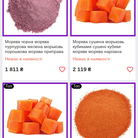
Морква чорна морква
Морква сушена морьковь
пурпурова мелена морьковь
кубиками сушені кубики
порошкова морква приправа
моркви морква нарізана
5 кг PL
10х10 мм 10 кг PL
Немає в наявності
Немає в наявності
1 811
2 119
₴
₴
Топ
Топ